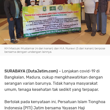
KH Marzuki Mustamar (4 dari kanan) dan H.A. Nurawi (5 dari kanan) berpose
bersama dengan undangan lainnya.
SURABAYA (DutaJatim.com) -
Lonjakan covid-19 di
Bangkalan, Madura, cukup mengkhawatirkan dengan
serangan varian barunya. Tidak hanya masyarakat
umum, tenaga kesehatan tak sedikit yang terpapar.
Bertolak pada kenyataan ini, Persatuan Islam Tionghoa
Indonesia (PITI) Jatim bersama Yayasan Haji