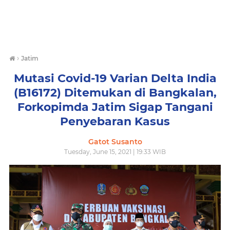
›
Jatim
Mutasi Covid-19 Varian Delta India
(B16172) Ditemukan di Bangkalan,
Forkopimda Jatim Sigap Tangani
Penyebaran Kasus
Gatot Susanto
Tuesday, June 15, 2021 | 19:33 WIB