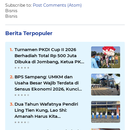
Subscribe to:
Post Comments (Atom)
Bisnis
Bisnis
Berita Terpopuler
Turnamen PKDI Cup II 2026
Berhadiah Total Rp 500 Juta
Dibuka di Jombang, Ketua PKDI
Jatim Syaifullah Mahdi: Ajang
Silaturrahmi dan Media
BPS Sampang: UMKM dan
Komunikasi Antar-Kades untuk
Usaha Besar Wajib Terdata di
Memajukan Desa
Sensus Ekonomi 2026, Kunci
Kebijakan Tepat Sasaran
Dua Tahun Wafatnya Pendiri
Ling Tien Kung, Lao Shi:
Amanah Harus Kita
Laksanakan!