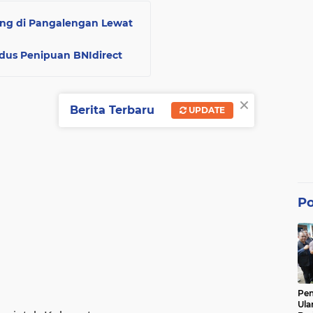
ng di Pangalengan Lewat
dus Penipuan BNIdirect
×
Berita Terbaru
UPDATE
Po
Pe
Ula