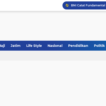
JakOne Mobile Antar Ban
Sinergi Fiskal Moneter: 
Tabrak Lari di Pamekas
aji
Jatim
Life Style
Nasional
Pendidikan
Politik