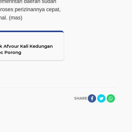
pemerintah daerah sudah
roses perizinannya cepat,
al. (
mas
)
k Afvour Kali Kedungan
ec Porong
SHARE