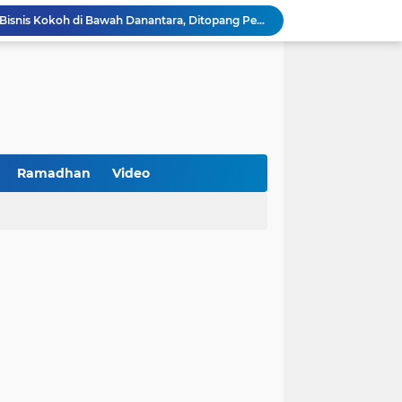
k Jakarta Raih Digital Excellence Awards 2026
Peringatan HAN 2026, Pemerintah Pusat Apresiasi Komitmen Surabaya Penuhi Hak dan Lindungi Anak
Arah Baru Industri Jasa Keuangan
Reses Masa Persidangan III Tahun 2025-2026: DPRD Jatim Menyerap Aspirasi Mengawal Pembangunan Jawa Timur
Kemenkop Tekankan Peran Strategis Manajer dalam Menentukan Keberhasilan KDKMP
an, Pengemudi Ditangkap
Khutbah Jumat: Berpegang Teguh pada Akidah Ahlus Sunnah wal Jamaah, Akidah Mayoritas Umat
Borong Prestasi, Satlantas Polres Sampang Dinobatkan Terbaik II Input Data Digital Semester 1/2026
Ramadhan
Video
PKDI Cup II 2026 Resmi Bergulir di SGMRP Pamekasan, Bupati Dukung Bangun Stadion Di 13 Kecamatan untuk Pemerataan Sarana Olahraga
BNI Catat Fundamental Bisnis Kokoh di Bawah Danantara, Ditopang Pertumbuhan Kredit dan Kualitas Aset