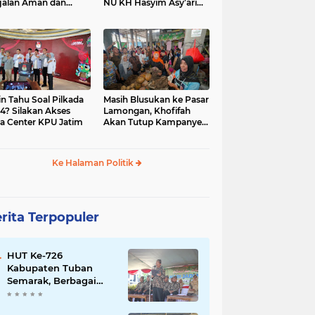
jalan Aman dan
NU KH Hasyim Asy’ari
car, KPU Jatim
dan Gus Dur
esiasi Petugas KPPS
in Tahu Soal Pilkada
Masih Blusukan ke Pasar
4? Silakan Akses
Lamongan, Khofifah
a Center KPU Jatim
Akan Tutup Kampanye
Besok dengan Dzikir,
Sholawat dan Doa di
Jatim Expo
Ke Halaman Politik
rita Terpopuler
HUT Ke-726
Kabupaten Tuban
Semarak, Berbagai
Prestasinya Pun
Membanggakan