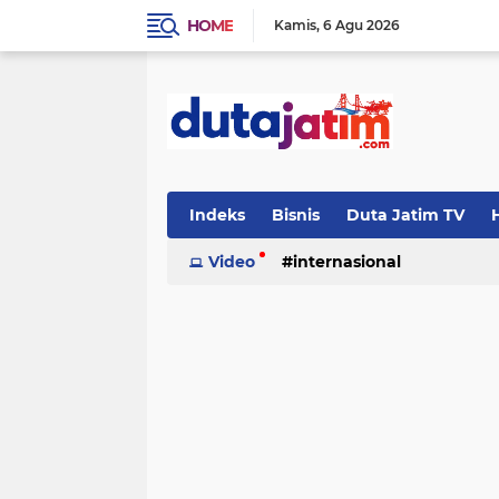
HOME
Kamis
6 Agu 2026
Indeks
Bisnis
Duta Jatim TV
H
Video
internasional