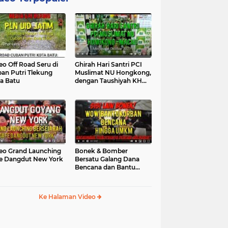
eo Off Road Seru di
Ghirah Hari Santri PCI
an Putri Tlekung
Muslimat NU Hongkong,
a Batu
dengan Taushiyah KH
Marzuki...
eo Grand Launching
Bonek & Bomber
e Dangdut New York
Bersatu Galang Dana
Bencana dan Bantu
UMKM, Mengapa Tidak...
Ke Halaman Video