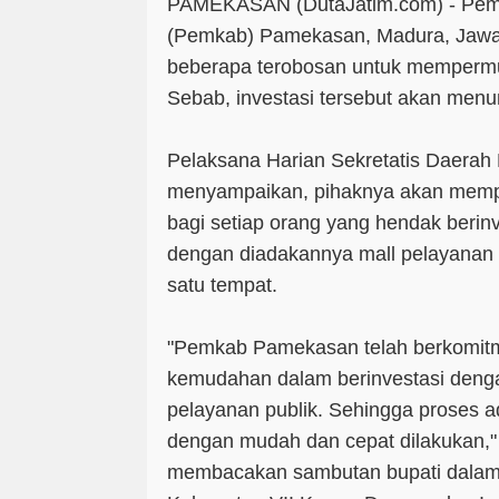
PAMEKASAN (DutaJatim.com) -
Peme
(Pemkab) Pamekasan, Madura, Jawa
beberapa terobosan untuk mempermu
Sebab, investasi tersebut akan me
Pelaksana Harian Sekretatis Daerah
menyampaikan, pihaknya akan memp
bagi setiap orang yang hendak berinve
dengan diadakannya mall pelayanan p
satu tempat.
"Pemkab Pamekasan telah berkomit
kemudahan dalam berinvestasi den
pelayanan publik. Sehingga proses ad
dengan mudah dan cepat dilakukan,"
membacakan sambutan bupati dala