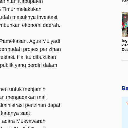
rintah Kabupaten
Ber
Lan
 Timur melakukan
Apr
dah masuknya investasi.
numbuhkan ekonomi daerah.
Ing
 Pamekasan, Agus Mulyadi
202
ermudah proses perizinan
Dat
stasi. Hal itu dibuktikan
ublik yang berdiri dalam
Be
men untuk menjamin
gan mengadakan mall
ministrasi perizinan dapat
 katanya saat
m acara Musyawarah