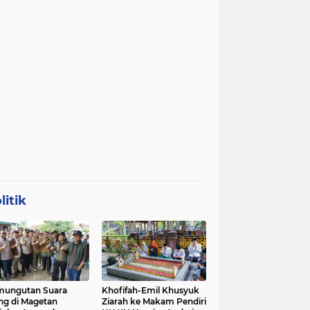
litik
mungutan Suara
Khofifah-Emil Khusyuk
ng di Magetan
Ziarah ke Makam Pendiri