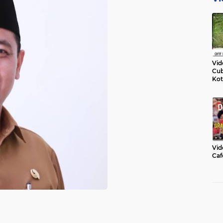
Vid
Cub
Kot
Vid
Caf