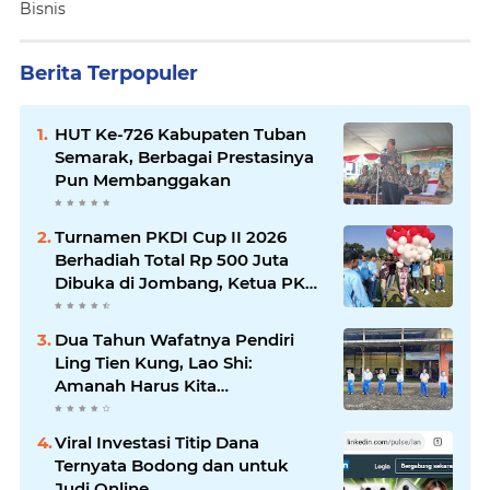
Bisnis
Berita Terpopuler
HUT Ke-726 Kabupaten Tuban
Semarak, Berbagai Prestasinya
Pun Membanggakan
Turnamen PKDI Cup II 2026
Berhadiah Total Rp 500 Juta
Dibuka di Jombang, Ketua PKDI
Jatim Syaifullah Mahdi: Ajang
Silaturrahmi dan Media
Dua Tahun Wafatnya Pendiri
Komunikasi Antar-Kades untuk
Ling Tien Kung, Lao Shi:
Memajukan Desa
Amanah Harus Kita
Laksanakan!
Viral Investasi Titip Dana
Ternyata Bodong dan untuk
Judi Online