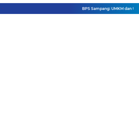
BPS Sampang: UMKM dan Usaha Be
Facebook
Instagram
Pinterest
Twitter
YouTube
Redaksi
Pasang Iklan
Pedoman Media Siber
Disclaimer
Privacy Policy
Pedoman Media Siber
Copyright ©
2026 DutaJatim.Com