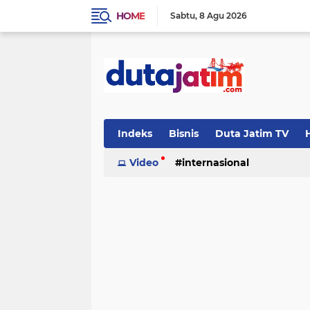
HOME
Sabtu
8 Agu 2026
Indeks
Bisnis
Duta Jatim TV
H
Video
internasional