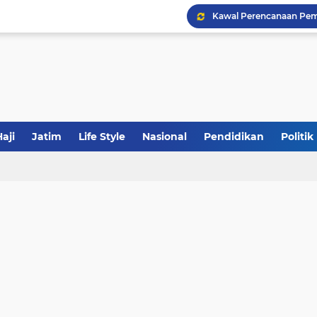
Khutbah Jumat: Meraw
JakOne Mobile Antar Ban
aji
Jatim
Life Style
Nasional
Pendidikan
Politik
Sinergi Fiskal Moneter: 