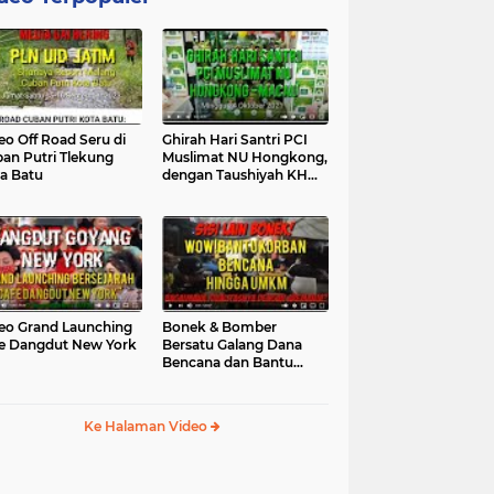
eo Off Road Seru di
Ghirah Hari Santri PCI
an Putri Tlekung
Muslimat NU Hongkong,
a Batu
dengan Taushiyah KH
Marzuki...
eo Grand Launching
Bonek & Bomber
e Dangdut New York
Bersatu Galang Dana
Bencana dan Bantu
UMKM, Mengapa Tidak...
Ke Halaman Video