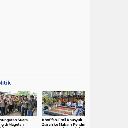
litik
mungutan Suara
Khofifah-Emil Khusyuk
ng di Magetan
Ziarah ke Makam Pendiri