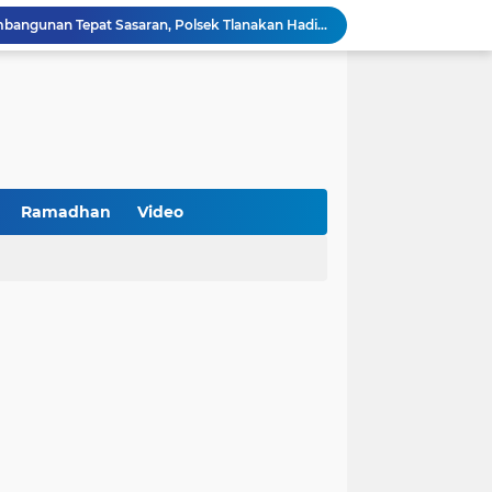
Kawal Perencanaan Pembangunan Tepat Sasaran, Polsek Tlanakan Hadiri Musrenbangdes Desa Bandaran
BPS Sampang: UMKM dan Usaha Besar Wajib Terdata di Sensus Ekonomi 2026, Kunci Kebijakan Tepat Sasaran
Turnamen PKDI Cup II 2026 Berhadiah Total Rp 500 Juta Dibuka di Jombang, Ketua PKDI Jatim Syaifullah Mahdi: Ajang Silaturrahmi dan Media Komunikasi Antar-Kades untuk Memajukan Desa
at Kemerdekaan
PKDI Cup II 2026 Resmi Bergulir di SGMRP Pamekasan, Bupati Dukung Bangun Stadion Di 13 Kecamatan untuk Pemerataan Sarana Olahraga
BNI Catat Fundamental Bisnis Kokoh di Bawah Danantara, Ditopang Pertumbuhan Kredit dan Kualitas Aset
k Jakarta Raih Digital Excellence Awards 2026
Peringatan HAN 2026, Pemerintah Pusat Apresiasi Komitmen Surabaya Penuhi Hak dan Lindungi Anak
Ramadhan
Video
Arah Baru Industri Jasa Keuangan
Antisipasi Balap Liar dan Gangguan Kamtibmas, Polres Pamekasan Amankan 62 Unit Sepeda Motor