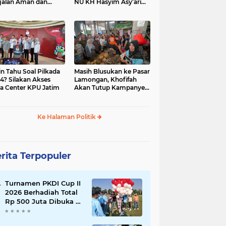
jalan Aman dan
NU KH Hasyim Asy’ari
car, KPU Jatim
dan Gus Dur
esiasi Petugas KPPS
in Tahu Soal Pilkada
Masih Blusukan ke Pasar
4? Silakan Akses
Lamongan, Khofifah
a Center KPU Jatim
Akan Tutup Kampanye
Besok dengan Dzikir,
Sholawat dan Doa di
Jatim Expo
Ke Halaman Politik
rita Terpopuler
Turnamen PKDI Cup II
2026 Berhadiah Total
Rp 500 Juta Dibuka di
Jombang, Ketua PKDI
Jatim Syaifullah