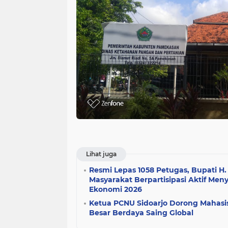
Lihat juga
Resmi Lepas 1058 Petugas, Bupati H.
Masyarakat Berpartisipasi Aktif Me
Ekonomi 2026
Ketua PCNU Sidoarjo Dorong Mahas
Besar Berdaya Saing Global