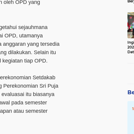
Ber
an oleh OPD yang
Lan
Apr
ngetahui sejauhmana
pai OPD, utamanya
Ing
 anggaran yang tersedia
202
ng dilakukan. Selain itu
Dat
l kegiatan tiap OPD.
 Perekonomian Setdakab
 Perekonomian Sri Puja
Be
evaluasai itu biasanya
 awal pada semester
hapan atau semester