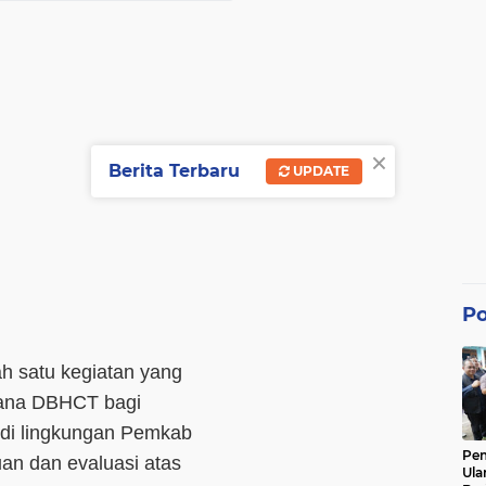
×
Berita Terbaru
UPDATE
Po
h satu kegiatan yang
dana DBHCT bagi
 di lingkungan Pemkab
Pe
n dan evaluasi atas
Ula