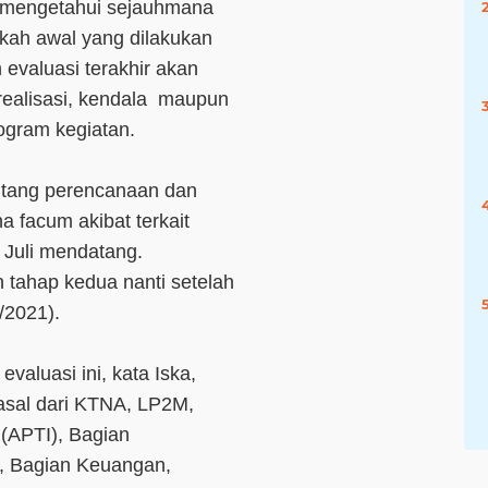
k mengetahui sejauhmana
kah awal yang dilakukan
evaluasi terakhir akan
realisasi, kendala maupun
rogram kegiatan.
entang perencanaan dan
 facum akibat terkait
Juli mendatang.
tahap kedua nanti setelah
6/2021).
aluasi ini, kata Iska,
asal dari KTNA, LP2M,
(APTI), Bagian
, Bagian Keuangan,