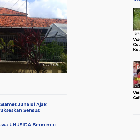
Vid
Cub
Kot
Vid
Caf
 Slamet Junaidi Ajak
nyukseskan Sensus
iswa UNUSIDA Bermimpi