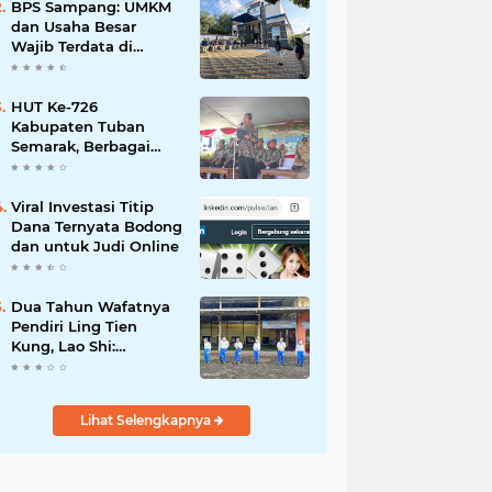
Mahdi: Ajang
BPS Sampang: UMKM
Silaturrahmi dan
dan Usaha Besar
Media Komunikasi
Wajib Terdata di
Antar-Kades untuk
Sensus Ekonomi 2026,
Memajukan Desa
Kunci Kebijakan Tepat
Sasaran
HUT Ke-726
Kabupaten Tuban
Semarak, Berbagai
Prestasinya Pun
Membanggakan
Viral Investasi Titip
Dana Ternyata Bodong
dan untuk Judi Online
Dua Tahun Wafatnya
Pendiri Ling Tien
Kung, Lao Shi:
Amanah Harus Kita
Laksanakan!
Lihat Selengkapnya