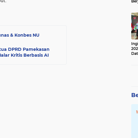
ut.
Ber
Lan
Apr
unas & Konbes NU
Ing
202
 Ketua DPRD Pamekasan
Dat
ar Kritis Berbasis AI
Be