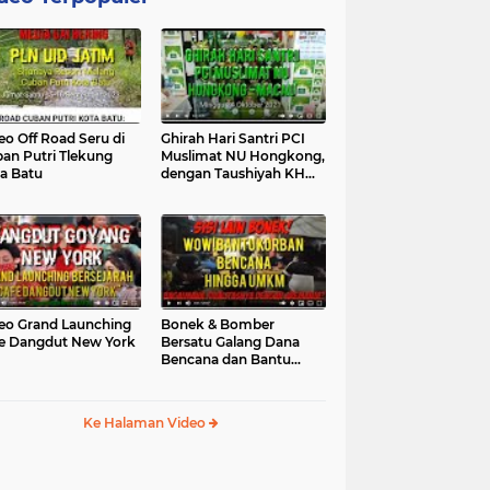
eo Off Road Seru di
Ghirah Hari Santri PCI
an Putri Tlekung
Muslimat NU Hongkong,
a Batu
dengan Taushiyah KH
Marzuki...
eo Grand Launching
Bonek & Bomber
e Dangdut New York
Bersatu Galang Dana
Bencana dan Bantu
UMKM, Mengapa Tidak...
Ke Halaman Video