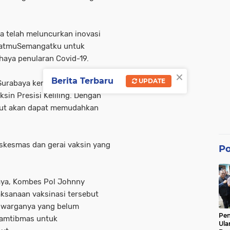
a telah meluncurkan inovasi
hatmuSemangatku untuk
aya penularan Covid-19.
×
Berita Terbaru
UPDATE
 Surabaya kembali
sin Presisi Keliling. Dengan
ebut akan dapat memudahkan
uskesmas dan gerai vaksin yang
Po
aya, Kombes Pol Johnny
elaksanaan vaksinasi tersebut
a warganya yang belum
Pe
kamtibmas untuk
Ula