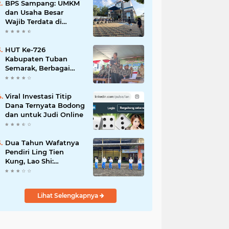
Mahdi: Ajang
BPS Sampang: UMKM
Silaturrahmi dan
dan Usaha Besar
Media Komunikasi
Wajib Terdata di
Antar-Kades untuk
Sensus Ekonomi 2026,
Memajukan Desa
Kunci Kebijakan Tepat
Sasaran
HUT Ke-726
Kabupaten Tuban
Semarak, Berbagai
Prestasinya Pun
Membanggakan
Viral Investasi Titip
Dana Ternyata Bodong
dan untuk Judi Online
Dua Tahun Wafatnya
Pendiri Ling Tien
Kung, Lao Shi:
Amanah Harus Kita
Laksanakan!
Lihat Selengkapnya