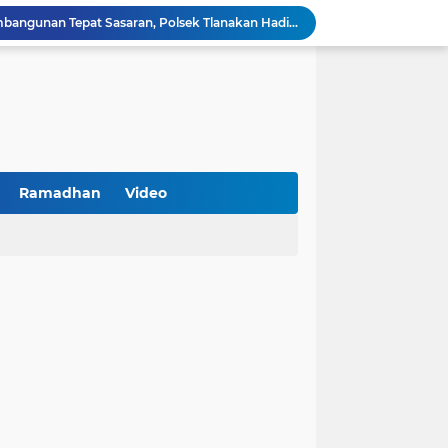
Kawal Perencanaan Pembangunan Tepat Sasaran, Polsek Tlanakan Hadiri Musrenbangdes Desa Bandaran
BPS Sampang: UMKM dan Usaha Besar Wajib Terdata di Sensus Ekonomi 2026, Kunci Kebijakan Tepat Sasaran
Turnamen PKDI Cup II 2026 Berhadiah Total Rp 500 Juta Dibuka di Jombang, Ketua PKDI Jatim Syaifullah Mahdi: Ajang Silaturrahmi dan Media Komunikasi Antar-Kades untuk Memajukan Desa
at Kemerdekaan
PKDI Cup II 2026 Resmi Bergulir di SGMRP Pamekasan, Bupati Dukung Bangun Stadion Di 13 Kecamatan untuk Pemerataan Sarana Olahraga
BNI Catat Fundamental Bisnis Kokoh di Bawah Danantara, Ditopang Pertumbuhan Kredit dan Kualitas Aset
k Jakarta Raih Digital Excellence Awards 2026
Peringatan HAN 2026, Pemerintah Pusat Apresiasi Komitmen Surabaya Penuhi Hak dan Lindungi Anak
Ramadhan
Video
Arah Baru Industri Jasa Keuangan
Antisipasi Balap Liar dan Gangguan Kamtibmas, Polres Pamekasan Amankan 62 Unit Sepeda Motor