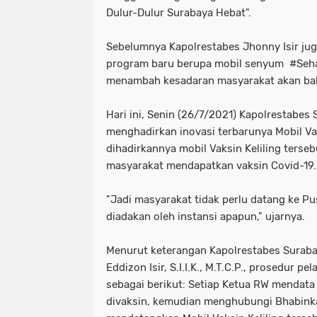
Dulur-Dulur Surabaya Hebat".
Sebelumnya Kapolrestabes Jhonny Isir jug
program baru berupa mobil senyum #Se
menambah kesadaran masyarakat akan bah
Hari ini, Senin (26/7/2021) Kapolrestabes
menghadirkan inovasi terbarunya Mobil Vak
dihadirkannya mobil Vaksin Keliling ters
masyarakat mendapatkan vaksin Covid-19.
"Jadi masyarakat tidak perlu datang ke P
diadakan oleh instansi apapun," ujarnya.
Menurut keterangan Kapolrestabes Surab
Eddizon Isir, S.I.I.K., M.T.C.P., prosedur p
sebagai berikut: Setiap Ketua RW mendat
divaksin, kemudian menghubungi Bhabin