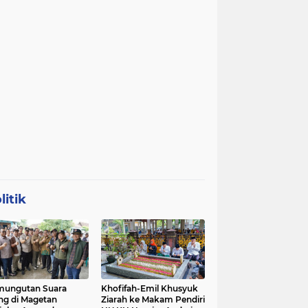
litik
mungutan Suara
Khofifah-Emil Khusyuk
ng di Magetan
Ziarah ke Makam Pendiri