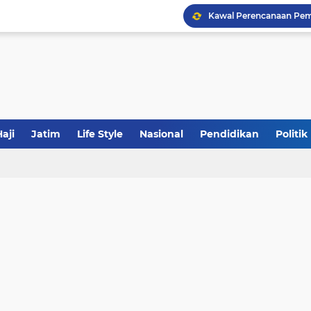
Khutbah Jumat: Meraw
JakOne Mobile Antar Ban
aji
Jatim
Life Style
Nasional
Pendidikan
Politik
Sinergi Fiskal Moneter: 