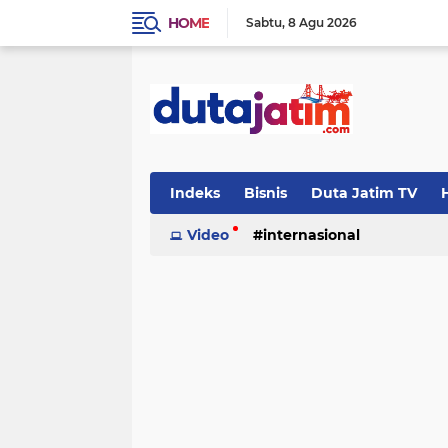
HOME
Sabtu
8 Agu 2026
Indeks
Bisnis
Duta Jatim TV
H
Video
internasional