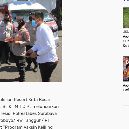
Vid
Cub
Kot
Vid
Caf
lisian Resort Kota Besar
S.I.K., M.T.C.P., meluncurkan
Presisi Polrestabes Surabaya
roboyo/ RW Tangguh/ RT
 "Program Vaksin Keliling