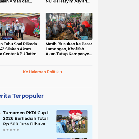
jalan Aman dan
NU KH Hasyim Asy’ari
car, KPU Jatim
dan Gus Dur
esiasi Petugas KPPS
in Tahu Soal Pilkada
Masih Blusukan ke Pasar
4? Silakan Akses
Lamongan, Khofifah
a Center KPU Jatim
Akan Tutup Kampanye
Besok dengan Dzikir,
Sholawat dan Doa di
Jatim Expo
Ke Halaman Politik
rita Terpopuler
Turnamen PKDI Cup II
2026 Berhadiah Total
Rp 500 Juta Dibuka di
Jombang, Ketua PKDI
Jatim Syaifullah