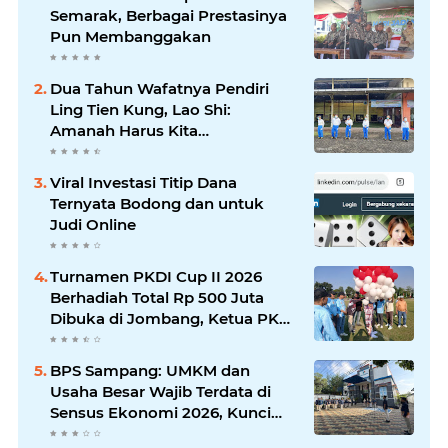
Semarak, Berbagai Prestasinya
Pun Membanggakan
Dua Tahun Wafatnya Pendiri
Ling Tien Kung, Lao Shi:
Amanah Harus Kita
Laksanakan!
Viral Investasi Titip Dana
Ternyata Bodong dan untuk
Judi Online
Turnamen PKDI Cup II 2026
Berhadiah Total Rp 500 Juta
Dibuka di Jombang, Ketua PKDI
Jatim Syaifullah Mahdi: Ajang
Silaturrahmi dan Media
BPS Sampang: UMKM dan
Komunikasi Antar-Kades untuk
Usaha Besar Wajib Terdata di
Memajukan Desa
Sensus Ekonomi 2026, Kunci
Kebijakan Tepat Sasaran