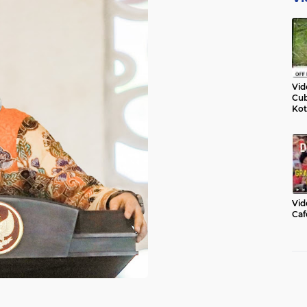
Vid
Cub
Kot
Vid
Caf