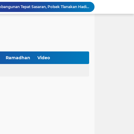
Kawal Perencanaan Pembangunan Tepat Sasaran, Polsek Tlanakan Hadiri Musrenbangdes Desa Bandaran
BPS Sampang: UMKM dan Usaha Besar Wajib Terdata di Sensus Ekonomi 2026, Kunci Kebijakan Tepat Sasaran
Turnamen PKDI Cup II 2026 Berhadiah Total Rp 500 Juta Dibuka di Jombang, Ketua PKDI Jatim Syaifullah Mahdi: Ajang Silaturrahmi dan Media Komunikasi Antar-Kades untuk Memajukan Desa
at Kemerdekaan
PKDI Cup II 2026 Resmi Bergulir di SGMRP Pamekasan, Bupati Dukung Bangun Stadion Di 13 Kecamatan untuk Pemerataan Sarana Olahraga
BNI Catat Fundamental Bisnis Kokoh di Bawah Danantara, Ditopang Pertumbuhan Kredit dan Kualitas Aset
k Jakarta Raih Digital Excellence Awards 2026
Peringatan HAN 2026, Pemerintah Pusat Apresiasi Komitmen Surabaya Penuhi Hak dan Lindungi Anak
Ramadhan
Video
Arah Baru Industri Jasa Keuangan
Antisipasi Balap Liar dan Gangguan Kamtibmas, Polres Pamekasan Amankan 62 Unit Sepeda Motor