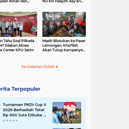
jalan Aman dan
NU KH Hasyim Asy’ari
car, KPU Jatim
dan Gus Dur
esiasi Petugas KPPS
in Tahu Soal Pilkada
Masih Blusukan ke Pasar
4? Silakan Akses
Lamongan, Khofifah
a Center KPU Jatim
Akan Tutup Kampanye
Besok dengan Dzikir,
Sholawat dan Doa di
Jatim Expo
Ke Halaman Politik
rita Terpopuler
Turnamen PKDI Cup II
2026 Berhadiah Total
Rp 500 Juta Dibuka di
Jombang, Ketua PKDI
Jatim Syaifullah