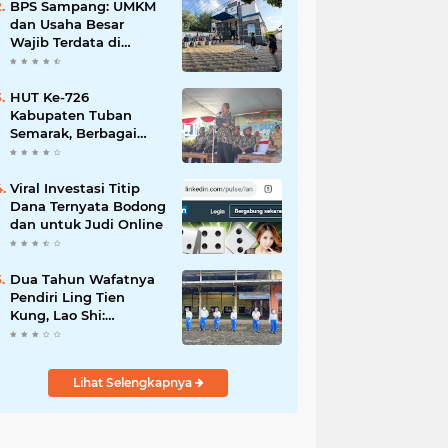
Mahdi: Ajang
BPS Sampang: UMKM
Silaturrahmi dan
dan Usaha Besar
Media Komunikasi
Wajib Terdata di
Antar-Kades untuk
Sensus Ekonomi 2026,
Memajukan Desa
Kunci Kebijakan Tepat
Sasaran
HUT Ke-726
Kabupaten Tuban
Semarak, Berbagai
Prestasinya Pun
Membanggakan
Viral Investasi Titip
Dana Ternyata Bodong
dan untuk Judi Online
Dua Tahun Wafatnya
Pendiri Ling Tien
Kung, Lao Shi:
Amanah Harus Kita
Laksanakan!
Lihat Selengkapnya