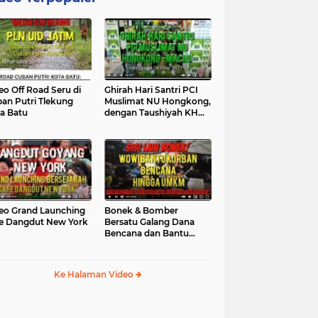
eo Off Road Seru di
Ghirah Hari Santri PCI
an Putri Tlekung
Muslimat NU Hongkong,
a Batu
dengan Taushiyah KH
Marzuki...
eo Grand Launching
Bonek & Bomber
e Dangdut New York
Bersatu Galang Dana
Bencana dan Bantu
UMKM, Mengapa Tidak...
Ke Halaman Video