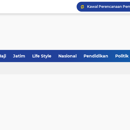
Khutbah Jumat: Meraw
JakOne Mobile Antar Ban
aji
Jatim
Life Style
Nasional
Pendidikan
Politik
Sinergi Fiskal Moneter: 