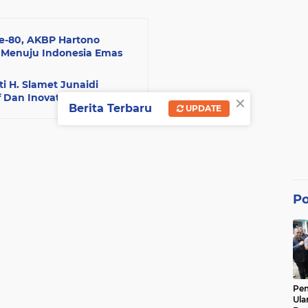
e-80, AKBP Hartono
I Menuju Indonesia Emas
i H. Slamet Junaidi
×
 Dan Inovatif
Berita Terbaru
UPDATE
Po
Pe
Ula