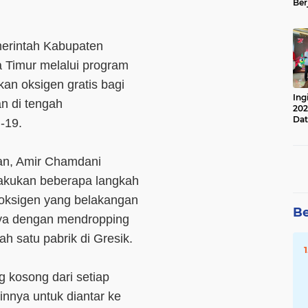
Ber
Lan
Apr
rintah Kabupaten
Timur melalui program
an oksigen gratis bagi
Ing
n di tengah
202
Dat
-19.
an, Amir Chamdani
akukan beberapa langkah
oksigen yang belakangan
Be
unya dengan mendropping
h satu pabrik di Gresik.
 kosong dari setiap
innya untuk diantar ke