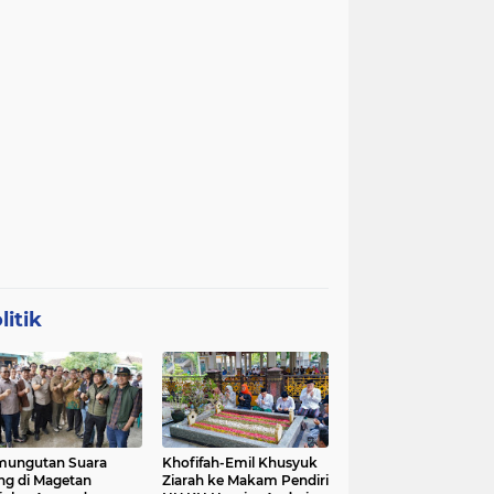
litik
mungutan Suara
Khofifah-Emil Khusyuk
ng di Magetan
Ziarah ke Makam Pendiri