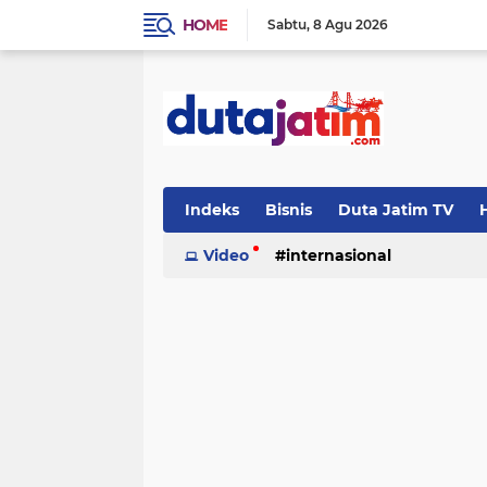
HOME
Sabtu
8 Agu 2026
Indeks
Bisnis
Duta Jatim TV
H
Video
internasional