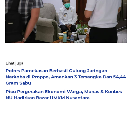
Lihat juga
Polres Pamekasan Berhasil Gulung Jaringan
Narkoba di Proppo, Amankan 3 Tersangka Dan 54,44
Gram Sabu
Picu Pergerakan Ekonomi Warga, Munas & Konbes
NU Hadirkan Bazar UMKM Nusantara