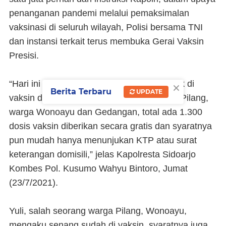
penanganan pandemi melalui pemaksimalan
vaksinasi di seluruh wilayah, Polisi bersama TNI
dan instansi terkait terus membuka Gerai Vaksin
Presisi.
×
“Hari ini masyarakat yang kami layani untuk di
Berita Terbaru
UPDATE
vaksin di Gerai Vaksin Presisi, yakni Desa Pilang,
warga Wonoayu dan Gedangan, total ada 1.300
dosis vaksin diberikan secara gratis dan syaratnya
pun mudah hanya menunjukan KTP atau surat
keterangan domisili,” jelas Kapolresta Sidoarjo
Kombes Pol. Kusumo Wahyu Bintoro, Jumat
(23/7/2021).
Yuli, salah seorang warga Pilang, Wonoayu,
mengaku senang sudah di vaksin, syaratnya juga