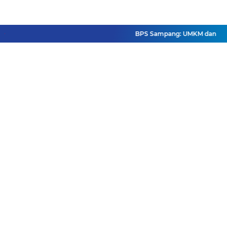
BPS Sampang: UMKM dan Usaha B
Facebook
Instagram
Pinterest
Twitter
YouTube
Redaksi
Pasang Iklan
Pedoman Media Siber
Disclaimer