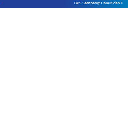
BPS Sampang: UMKM dan Usaha Be
Facebook
Instagram
Pinterest
Twitter
YouTube
Redaksi
Pasang Iklan
Pedoman Media Siber
Disclaimer
Privacy Policy
Pedoman Media Siber
Copyright ©
2026 DutaJatim.Com