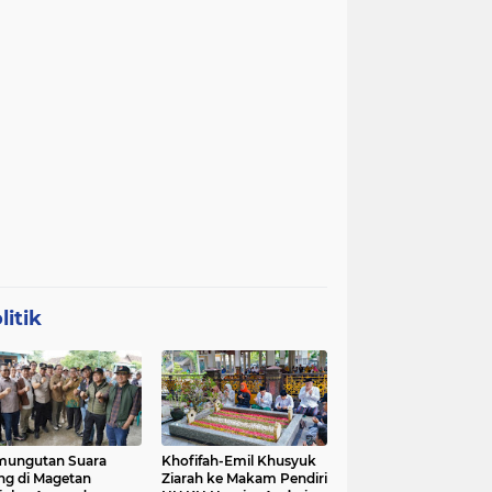
litik
mungutan Suara
Khofifah-Emil Khusyuk
ng di Magetan
Ziarah ke Makam Pendiri