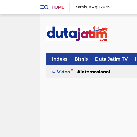
HOME
Kamis
6 Agu 2026
Indeks
Bisnis
Duta Jatim TV
H
Video
internasional