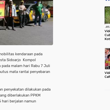
Vid
Cub
Kot
obilitas kendaraan pada
esta Sidoarjo Kompol
pada malam hari Rabu 7 Juli
utus mata rantai penyebaran
Vid
Caf
an penyekatan dilakukan pada
edang diberlakukan PPKM
5 hari berjalan namun