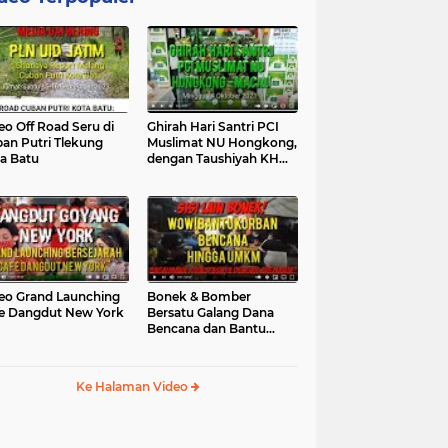
eo Off Road Seru di
Ghirah Hari Santri PCI
an Putri Tlekung
Muslimat NU Hongkong,
a Batu
dengan Taushiyah KH
Marzuki...
eo Grand Launching
Bonek & Bomber
e Dangdut New York
Bersatu Galang Dana
Bencana dan Bantu
UMKM, Mengapa Tidak...
Ke Halaman Video