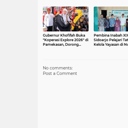
Input Data Digital
Semester 1/2026
Gubernur Khofifah Buka
Pembina Inabah XI
"Koperasi Explore 2026" di
Sidoarjo Pelajari Ta
Pamekasan, Dorong
Kelola Yayasan di N
Penguatan Peran
Hayat Surabaya
Koperasi Sebagai
Penggerak Ekonomi
Kerakyatan Sekaligus
Perluas Akses Promosi
No comments:
Pelaku UMKM
Post a Comment