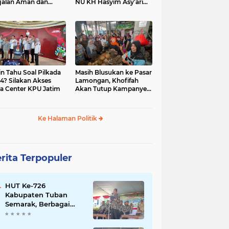
jalan Aman dan
NU KH Hasyim Asy’ari
car, KPU Jatim
dan Gus Dur
esiasi Petugas KPPS
in Tahu Soal Pilkada
Masih Blusukan ke Pasar
4? Silakan Akses
Lamongan, Khofifah
a Center KPU Jatim
Akan Tutup Kampanye
Besok dengan Dzikir,
Sholawat dan Doa di
Jatim Expo
Ke Halaman Politik
rita Terpopuler
HUT Ke-726
Kabupaten Tuban
Semarak, Berbagai
Prestasinya Pun
Membanggakan