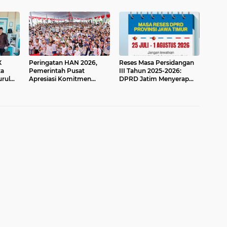
Hadiah Umroh & Sepeda
Motor
X
Peringatan HAN 2026,
Reses Masa Persidangan
ta
Pemerintah Pusat
III Tahun 2025-2026:
urul
Apresiasi Komitmen
DPRD Jatim Menyerap
Surabaya Penuhi Hak dan
Aspirasi Mengawal
Lindungi Anak
Pembangunan Jawa
Timur