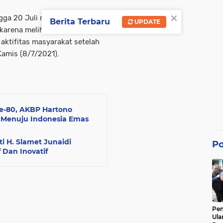
×
ngga 20 Juli mendatang.
Berita Terbaru
UPDATE
karena melihat situasi arus
 aktifitas masyarakat setelah
Kamis (8/7/2021).
e-80, AKBP Hartono
I Menuju Indonesia Emas
i H. Slamet Junaidi
Po
 Dan Inovatif
Pe
Ula