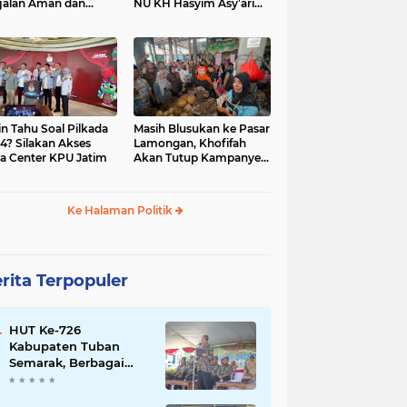
jalan Aman dan
NU KH Hasyim Asy’ari
car, KPU Jatim
dan Gus Dur
esiasi Petugas KPPS
in Tahu Soal Pilkada
Masih Blusukan ke Pasar
4? Silakan Akses
Lamongan, Khofifah
a Center KPU Jatim
Akan Tutup Kampanye
Besok dengan Dzikir,
Sholawat dan Doa di
Jatim Expo
Ke Halaman Politik
rita Terpopuler
HUT Ke-726
Kabupaten Tuban
Semarak, Berbagai
Prestasinya Pun
Membanggakan