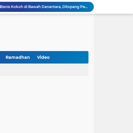
BNI Catat Fundamental Bisnis Kokoh di Bawah Danantara, Ditopang Pertumbuhan Kredit dan Kualitas Aset
k Jakarta Raih Digital Excellence Awards 2026
Peringatan HAN 2026, Pemerintah Pusat Apresiasi Komitmen Surabaya Penuhi Hak dan Lindungi Anak
Arah Baru Industri Jasa Keuangan
Reses Masa Persidangan III Tahun 2025-2026: DPRD Jatim Menyerap Aspirasi Mengawal Pembangunan Jawa Timur
Kemenkop Tekankan Peran Strategis Manajer dalam Menentukan Keberhasilan KDKMP
an, Pengemudi Ditangkap
Khutbah Jumat: Berpegang Teguh pada Akidah Ahlus Sunnah wal Jamaah, Akidah Mayoritas Umat
Ramadhan
Video
Borong Prestasi, Satlantas Polres Sampang Dinobatkan Terbaik II Input Data Digital Semester 1/2026
 Kikin Siapkan Program untuk Memajukan NU