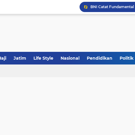
JakOne Mobile Antar Ban
Sinergi Fiskal Moneter: 
Tabrak Lari di Pamekas
aji
Jatim
Life Style
Nasional
Pendidikan
Politik
Calon Ketum PBNU, Gus