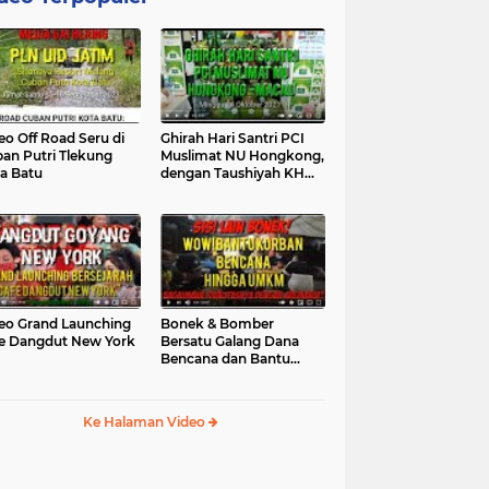
eo Off Road Seru di
Ghirah Hari Santri PCI
an Putri Tlekung
Muslimat NU Hongkong,
a Batu
dengan Taushiyah KH
Marzuki...
eo Grand Launching
Bonek & Bomber
e Dangdut New York
Bersatu Galang Dana
Bencana dan Bantu
UMKM, Mengapa Tidak...
Ke Halaman Video