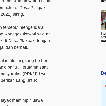
r rumah-rumah warga tidak
Ber
Lan
mbako di Desa Plakpak
Apr
2021) siang.
m tersebut mengendarai
Ing
ng Ronggosukowati sekitar
202
ik di Desa Plakpak dengan
Dat
al dan berbatu.
alam itu langsung berhenti
ak dibantu. Terutama saat
Be
masyarakat (PPKM) level
berikan uang untuk
r layak memimpin Jawa