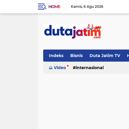
HOME
Kamis
6 Agu 2026
Indeks
Bisnis
Duta Jatim TV
H
Video
internasional