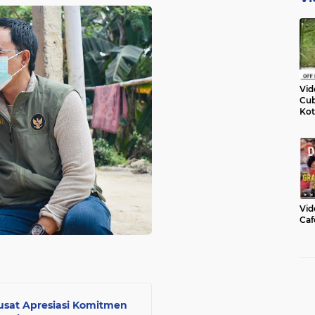
Vid
Cub
Kot
Vid
Caf
usat Apresiasi Komitmen