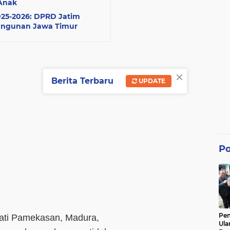
Anak
025-2026: DPRD Jatim
angunan Jawa Timur
×
Berita Terbaru
UPDATE
Po
Pe
ati Pamekasan, Madura,
Ula