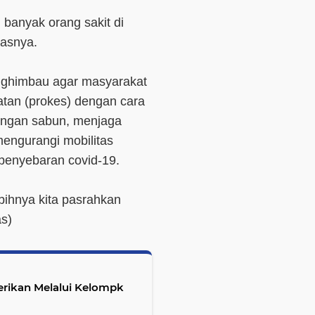
, banyak orang sakit di
ndasnya.
nghimbau agar masyarakat
atan (prokes) dengan cara
engan sabun, menjaga
engurangi mobilitas
 penyebaran covid-19.
ebihnya kita pasrahkan
s
)
erikan Melalui Kelompk