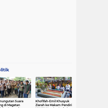
litik
mungutan Suara
Khofifah-Emil Khusyuk
ng di Magetan
Ziarah ke Makam Pendiri