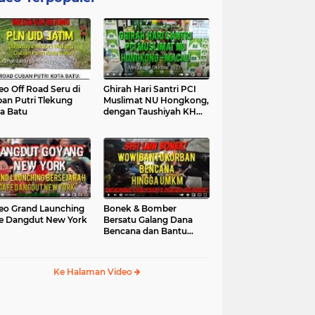
eo Off Road Seru di
Ghirah Hari Santri PCI
an Putri Tlekung
Muslimat NU Hongkong,
a Batu
dengan Taushiyah KH
Marzuki...
eo Grand Launching
Bonek & Bomber
e Dangdut New York
Bersatu Galang Dana
Bencana dan Bantu
UMKM, Mengapa Tidak...
Ke Halaman Video