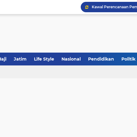
Khutbah Jumat: Meraw
JakOne Mobile Antar Ban
aji
Jatim
Life Style
Nasional
Pendidikan
Politik
Sinergi Fiskal Moneter: 