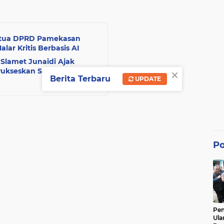
 Ketua DPRD Pamekasan
ar Kritis Berbasis AI
 Slamet Junaidi Ajak
×
nyukseskan Sensus
Berita Terbaru
UPDATE
Po
Pe
Ula