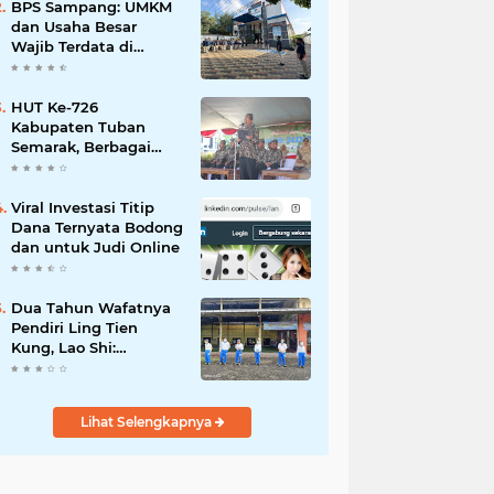
Mahdi: Ajang
BPS Sampang: UMKM
Silaturrahmi dan
dan Usaha Besar
Media Komunikasi
Wajib Terdata di
Antar-Kades untuk
Sensus Ekonomi 2026,
Memajukan Desa
Kunci Kebijakan Tepat
Sasaran
HUT Ke-726
Kabupaten Tuban
Semarak, Berbagai
Prestasinya Pun
Membanggakan
Viral Investasi Titip
Dana Ternyata Bodong
dan untuk Judi Online
Dua Tahun Wafatnya
Pendiri Ling Tien
Kung, Lao Shi:
Amanah Harus Kita
Laksanakan!
Lihat Selengkapnya