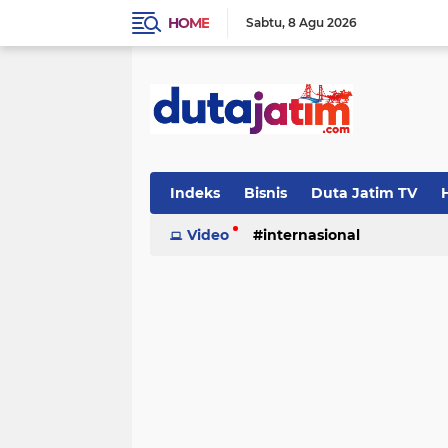
HOME
Sabtu
8 Agu 2026
Indeks
Bisnis
Duta Jatim TV
H
Video
internasional