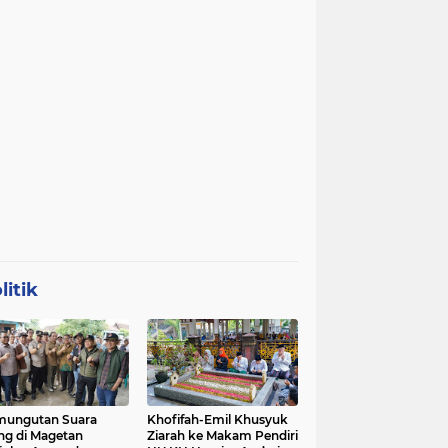
litik
mungutan Suara
Khofifah-Emil Khusyuk
ng di Magetan
Ziarah ke Makam Pendiri