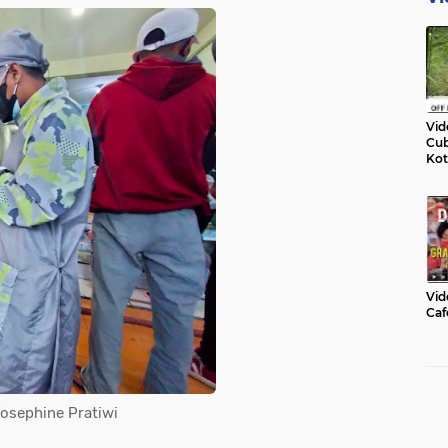
Vid
Cub
Kot
Vid
Caf
osephine Pratiwi