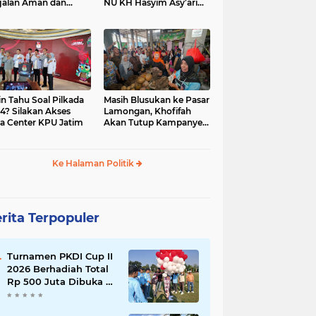
jalan Aman dan
NU KH Hasyim Asy’ari
car, KPU Jatim
dan Gus Dur
esiasi Petugas KPPS
in Tahu Soal Pilkada
Masih Blusukan ke Pasar
4? Silakan Akses
Lamongan, Khofifah
a Center KPU Jatim
Akan Tutup Kampanye
Besok dengan Dzikir,
Sholawat dan Doa di
Jatim Expo
Ke Halaman Politik
rita Terpopuler
Turnamen PKDI Cup II
2026 Berhadiah Total
Rp 500 Juta Dibuka di
Jombang, Ketua PKDI
Jatim Syaifullah