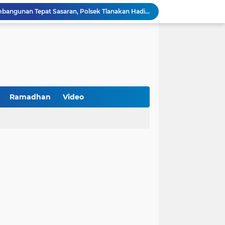
Kawal Perencanaan Pembangunan Tepat Sasaran, Polsek Tlanakan Hadiri Musrenbangdes Desa Bandaran
BPS Sampang: UMKM dan Usaha Besar Wajib Terdata di Sensus Ekonomi 2026, Kunci Kebijakan Tepat Sasaran
Turnamen PKDI Cup II 2026 Berhadiah Total Rp 500 Juta Dibuka di Jombang, Ketua PKDI Jatim Syaifullah Mahdi: Ajang Silaturrahmi dan Media Komunikasi Antar-Kades untuk Memajukan Desa
at Kemerdekaan
PKDI Cup II 2026 Resmi Bergulir di SGMRP Pamekasan, Bupati Dukung Bangun Stadion Di 13 Kecamatan untuk Pemerataan Sarana Olahraga
BNI Catat Fundamental Bisnis Kokoh di Bawah Danantara, Ditopang Pertumbuhan Kredit dan Kualitas Aset
k Jakarta Raih Digital Excellence Awards 2026
Peringatan HAN 2026, Pemerintah Pusat Apresiasi Komitmen Surabaya Penuhi Hak dan Lindungi Anak
Ramadhan
Video
Arah Baru Industri Jasa Keuangan
Antisipasi Balap Liar dan Gangguan Kamtibmas, Polres Pamekasan Amankan 62 Unit Sepeda Motor