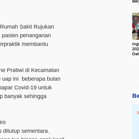
Ber
Lan
Apr
 Rumah Sakit Rujukan
tas pasien penanganan
berpraktik membantu
Ing
202
.
Dat
ine Pratiwi di Kecamatan
 uap ini beberapa bulan
rpapar Covid-19 untuk
Be
p banyak sehingga
ini
s ditutup sementara.