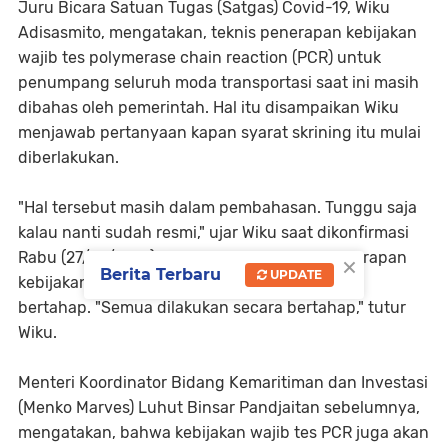
Juru Bicara Satuan Tugas (Satgas) Covid-19, Wiku
Adisasmito, mengatakan, teknis penerapan kebijakan
wajib tes polymerase chain reaction (PCR) untuk
penumpang seluruh moda transportasi saat ini masih
dibahas oleh pemerintah. Hal itu disampaikan Wiku
menjawab pertanyaan kapan syarat skrining itu mulai
diberlakukan.
"Hal tersebut masih dalam pembahasan. Tunggu saja
kalau nanti sudah resmi," ujar Wiku saat dikonfirmasi
×
Rabu (27/10/2021). Dia pun menegaskan penerapan
Berita Terbaru
UPDATE
kebijakan itu nantinya akan dilakukan secara
bertahap. "Semua dilakukan secara bertahap," tutur
Wiku.
Menteri Koordinator Bidang Kemaritiman dan Investasi
(Menko Marves) Luhut Binsar Pandjaitan sebelumnya,
mengatakan, bahwa kebijakan wajib tes PCR juga akan