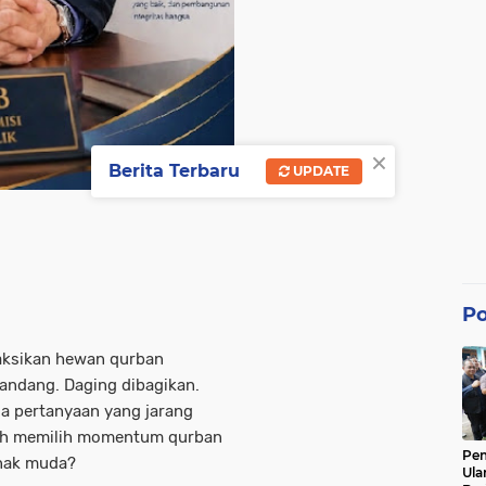
×
Berita Terbaru
UPDATE
Po
aksikan hewan qurban
mandang. Daging dibagikan.
da pertanyaan yang jarang
lah memilih momentum qurban
Pe
anak muda?
Ula