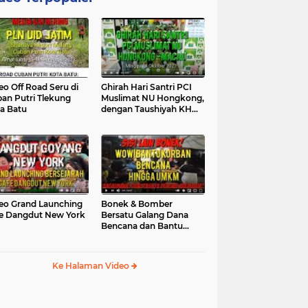
eo Off Road Seru di
Ghirah Hari Santri PCI
an Putri Tlekung
Muslimat NU Hongkong,
a Batu
dengan Taushiyah KH
Marzuki...
eo Grand Launching
Bonek & Bomber
e Dangdut New York
Bersatu Galang Dana
Bencana dan Bantu
UMKM, Mengapa Tidak...
Ke Halaman Video