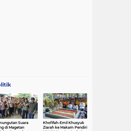
litik
mungutan Suara
Khofifah-Emil Khusyuk
ng di Magetan
Ziarah ke Makam Pendiri