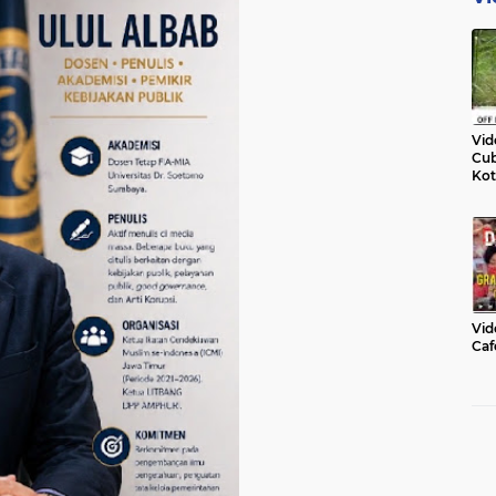
Vid
Cub
Kot
Vid
Caf