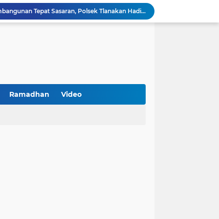
Kawal Perencanaan Pembangunan Tepat Sasaran, Polsek Tlanakan Hadiri Musrenbangdes Desa Bandaran
BPS Sampang: UMKM dan Usaha Besar Wajib Terdata di Sensus Ekonomi 2026, Kunci Kebijakan Tepat Sasaran
Turnamen PKDI Cup II 2026 Berhadiah Total Rp 500 Juta Dibuka di Jombang, Ketua PKDI Jatim Syaifullah Mahdi: Ajang Silaturrahmi dan Media Komunikasi Antar-Kades untuk Memajukan Desa
at Kemerdekaan
PKDI Cup II 2026 Resmi Bergulir di SGMRP Pamekasan, Bupati Dukung Bangun Stadion Di 13 Kecamatan untuk Pemerataan Sarana Olahraga
BNI Catat Fundamental Bisnis Kokoh di Bawah Danantara, Ditopang Pertumbuhan Kredit dan Kualitas Aset
k Jakarta Raih Digital Excellence Awards 2026
Peringatan HAN 2026, Pemerintah Pusat Apresiasi Komitmen Surabaya Penuhi Hak dan Lindungi Anak
Ramadhan
Video
Arah Baru Industri Jasa Keuangan
Antisipasi Balap Liar dan Gangguan Kamtibmas, Polres Pamekasan Amankan 62 Unit Sepeda Motor