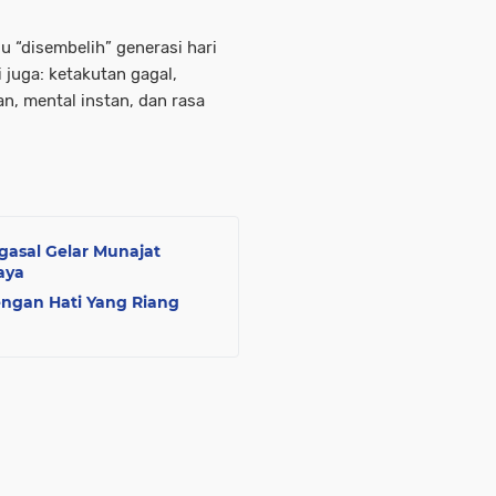
 “disembelih” generasi hari
 juga: ketakutan gagal,
an, mental instan, dan rasa
gasal Gelar Munajat
aya
gan Hati Yang Riang