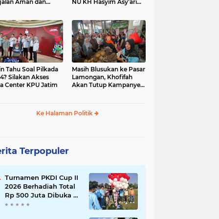
jalan Aman dan
NU KH Hasyim Asy’ari
car, KPU Jatim
dan Gus Dur
esiasi Petugas KPPS
in Tahu Soal Pilkada
Masih Blusukan ke Pasar
4? Silakan Akses
Lamongan, Khofifah
a Center KPU Jatim
Akan Tutup Kampanye
Besok dengan Dzikir,
Sholawat dan Doa di
Jatim Expo
Ke Halaman Politik
rita Terpopuler
Turnamen PKDI Cup II
2026 Berhadiah Total
Rp 500 Juta Dibuka di
Jombang, Ketua PKDI
Jatim Syaifullah