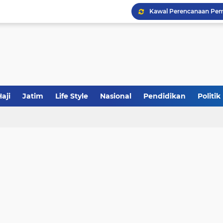
Khutbah Jumat: Meraw
JakOne Mobile Antar Ban
aji
Jatim
Life Style
Nasional
Pendidikan
Politik
Sinergi Fiskal Moneter: 