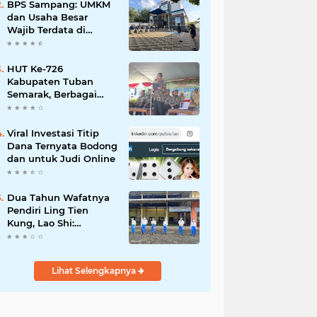
Mahdi: Ajang
BPS Sampang: UMKM
Silaturrahmi dan
dan Usaha Besar
Media Komunikasi
Wajib Terdata di
Antar-Kades untuk
Sensus Ekonomi 2026,
Memajukan Desa
Kunci Kebijakan Tepat
Sasaran
HUT Ke-726
Kabupaten Tuban
Semarak, Berbagai
Prestasinya Pun
Membanggakan
Viral Investasi Titip
Dana Ternyata Bodong
dan untuk Judi Online
Dua Tahun Wafatnya
Pendiri Ling Tien
Kung, Lao Shi:
Amanah Harus Kita
Laksanakan!
Lihat Selengkapnya