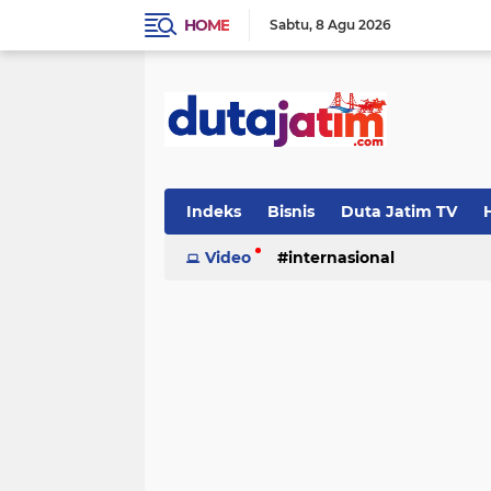
HOME
Sabtu
8 Agu 2026
Indeks
Bisnis
Duta Jatim TV
H
Video
internasional