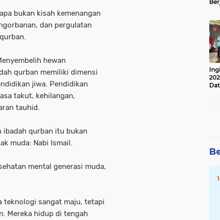
Ber
Lan
gapa bukan kisah kemenangan
Apr
engorbanan, dan pergulatan
 qurban.
 Menyembelih hewan
Ing
adah qurban memiliki dimensi
202
ndidikan jiwa. Pendidikan
Dat
sa takut, kehilangan,
ran tauhid.
h ibadah qurban itu bukan
ak muda: Nabi Ismail.
Be
kesehatan mental generasi muda,
 teknologi sangat maju, tetapi
n. Mereka hidup di tengah