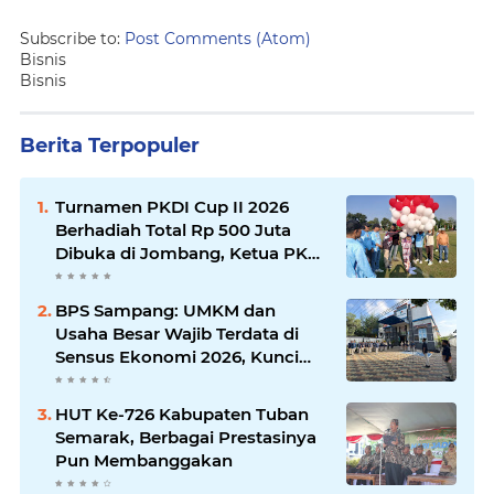
Subscribe to:
Post Comments (Atom)
Bisnis
Bisnis
Berita Terpopuler
Turnamen PKDI Cup II 2026
Berhadiah Total Rp 500 Juta
Dibuka di Jombang, Ketua PKDI
Jatim Syaifullah Mahdi: Ajang
Silaturrahmi dan Media
BPS Sampang: UMKM dan
Komunikasi Antar-Kades untuk
Usaha Besar Wajib Terdata di
Memajukan Desa
Sensus Ekonomi 2026, Kunci
Kebijakan Tepat Sasaran
HUT Ke-726 Kabupaten Tuban
Semarak, Berbagai Prestasinya
Pun Membanggakan