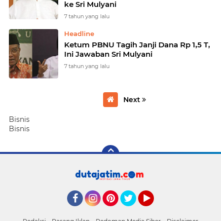
ke Sri Mulyani
7 tahun yang lalu
Headline
Ketum PBNU Tagih Janji Dana Rp 1,5 T,
Ini Jawaban Sri Mulyani
7 tahun yang lalu
Next
Bisnis
Bisnis
Facebook
Instagram
Pinterest
Twitter
YouTube