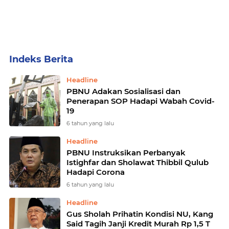
Home
Currently Browsing: PBNU
Headline
PBNU Adakan Sosialisasi dan
Penerapan SOP Hadapi Wabah Covid-
19
6 tahun yang lalu
Headline
PBNU Instruksikan Perbanyak
Istighfar dan Sholawat Thibbil Qulub
Hadapi Corona
6 tahun yang lalu
Headline
Gus Sholah Prihatin Kondisi NU, Kang
Said Tagih Janji Kredit Murah Rp 1,5 T