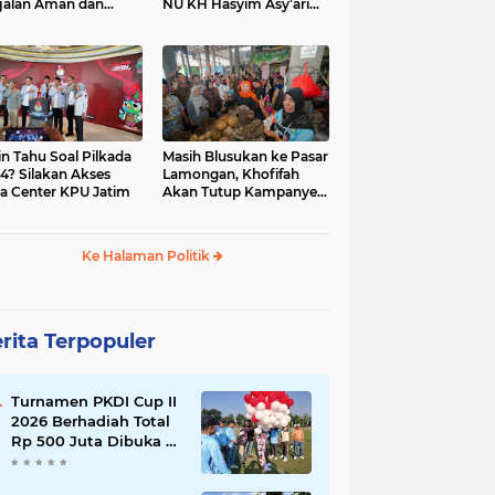
jalan Aman dan
NU KH Hasyim Asy’ari
car, KPU Jatim
dan Gus Dur
esiasi Petugas KPPS
in Tahu Soal Pilkada
Masih Blusukan ke Pasar
4? Silakan Akses
Lamongan, Khofifah
a Center KPU Jatim
Akan Tutup Kampanye
Besok dengan Dzikir,
Sholawat dan Doa di
Jatim Expo
Ke Halaman Politik
rita Terpopuler
Turnamen PKDI Cup II
2026 Berhadiah Total
Rp 500 Juta Dibuka di
Jombang, Ketua PKDI
Jatim Syaifullah