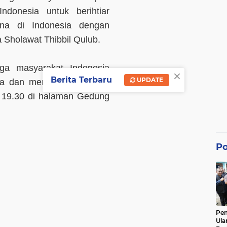
ndonesia untuk berihtiar
na di Indonesia dengan
 Sholawat Thibbil Qulub.
a masyarakat Indonesia
×
Berita Terbaru
UPDATE
ma dan membaca sholawat
 19.30 di halaman Gedung
Po
Pe
Ula