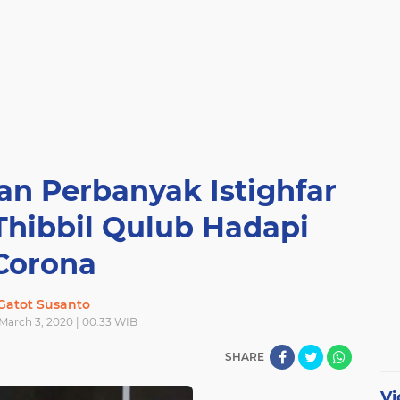
an Perbanyak Istighfar
Thibbil Qulub Hadapi
Corona
Gatot Susanto
March 3, 2020 | 00:33 WIB
SHARE
Vi