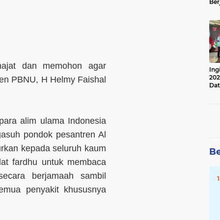
Ber
Lan
Apr
najat dan memohon agar
Ing
202
ekjen PBNU, H Helmy Faishal
Dat
 para alim ulama Indonesia
gasuh pondok pesantren Al
jurkan kepada seluruh kaum
Be
lat fardhu untuk membaca
 secara berjamaah sambil
semua penyakit khususnya