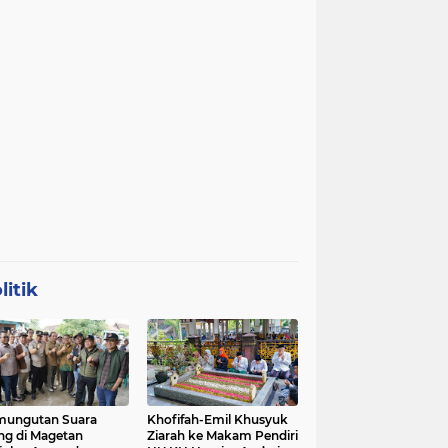
litik
mungutan Suara
Khofifah-Emil Khusyuk
ng di Magetan
Ziarah ke Makam Pendiri