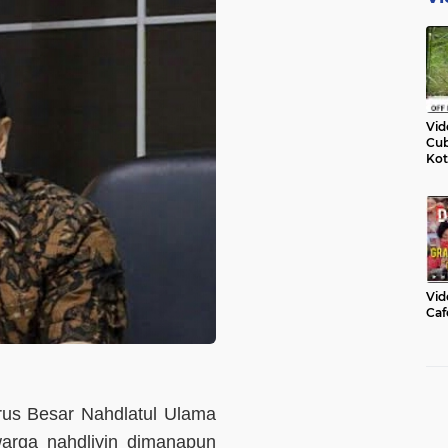
Vid
Cub
Kot
Vid
Caf
us Besar Nahdlatul Ulama
arga nahdliyin dimanapun