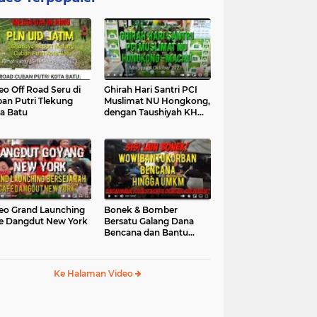
eo Off Road Seru di
Ghirah Hari Santri PCI
an Putri Tlekung
Muslimat NU Hongkong,
a Batu
dengan Taushiyah KH
Marzuki...
eo Grand Launching
Bonek & Bomber
e Dangdut New York
Bersatu Galang Dana
Bencana dan Bantu
UMKM, Mengapa Tidak...
Ke Halaman Video