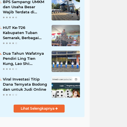
Mahdi: Ajang
BPS Sampang: UMKM
Silaturrahmi dan
dan Usaha Besar
Media Komunikasi
Wajib Terdata di
Antar-Kades untuk
Sensus Ekonomi 2026,
Memajukan Desa
Kunci Kebijakan Tepat
Sasaran
HUT Ke-726
Kabupaten Tuban
Semarak, Berbagai
Prestasinya Pun
Membanggakan
Dua Tahun Wafatnya
Pendiri Ling Tien
Kung, Lao Shi:
Amanah Harus Kita
Laksanakan!
Viral Investasi Titip
Dana Ternyata Bodong
dan untuk Judi Online
Lihat Selengkapnya