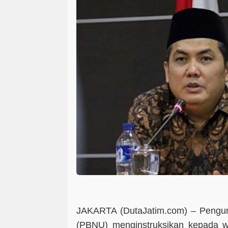
JAKARTA (DutaJatim.com) –
Pengur
(PBNU) menginstruksikan kepada w