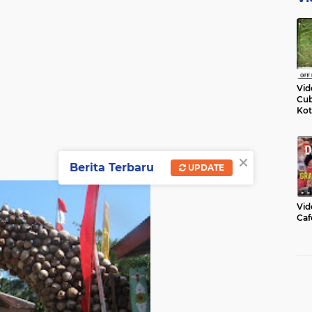
Vid
Cub
Kot
×
Berita Terbaru
UPDATE
Vid
Caf