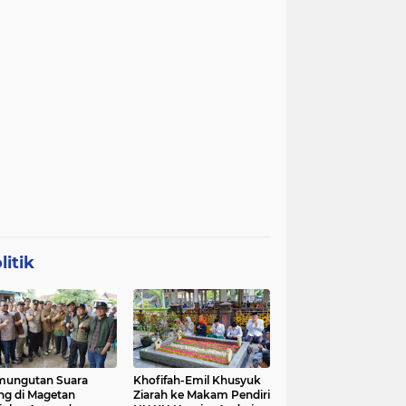
litik
mungutan Suara
Khofifah-Emil Khusyuk
ng di Magetan
Ziarah ke Makam Pendiri