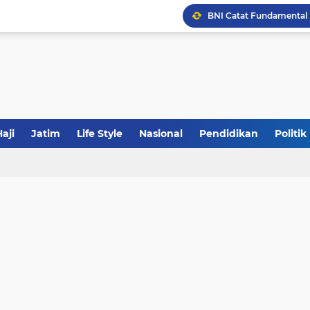
JakOne Mobile Antar Ban
Sinergi Fiskal Moneter: 
Tabrak Lari di Pamekas
aji
Jatim
Life Style
Nasional
Pendidikan
Politik
Khutbah Jumat: Meraw