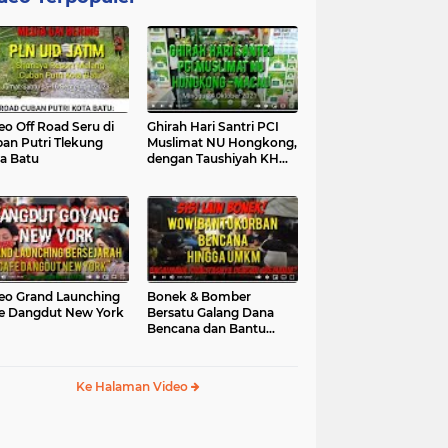
eo Off Road Seru di
Ghirah Hari Santri PCI
an Putri Tlekung
Muslimat NU Hongkong,
a Batu
dengan Taushiyah KH
Marzuki...
eo Grand Launching
Bonek & Bomber
e Dangdut New York
Bersatu Galang Dana
Bencana dan Bantu
UMKM, Mengapa Tidak...
Ke Halaman Video