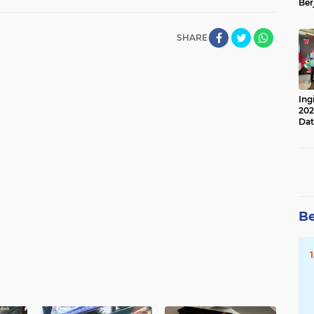
Ber
Lan
Apr
SHARE
Ing
202
Dat
Be