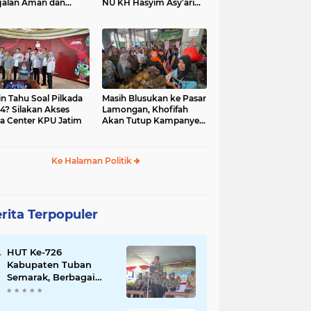
jalan Aman dan
NU KH Hasyim Asy’ari
car, KPU Jatim
dan Gus Dur
esiasi Petugas KPPS
in Tahu Soal Pilkada
Masih Blusukan ke Pasar
4? Silakan Akses
Lamongan, Khofifah
a Center KPU Jatim
Akan Tutup Kampanye
Besok dengan Dzikir,
Sholawat dan Doa di
Jatim Expo
Ke Halaman Politik
rita Terpopuler
HUT Ke-726
Kabupaten Tuban
Semarak, Berbagai
Prestasinya Pun
Membanggakan