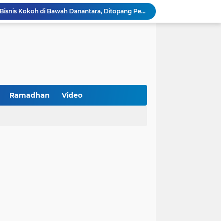
BNI Catat Fundamental Bisnis Kokoh di Bawah Danantara, Ditopang Pertumbuhan Kredit dan Kualitas Aset
k Jakarta Raih Digital Excellence Awards 2026
Peringatan HAN 2026, Pemerintah Pusat Apresiasi Komitmen Surabaya Penuhi Hak dan Lindungi Anak
Arah Baru Industri Jasa Keuangan
Reses Masa Persidangan III Tahun 2025-2026: DPRD Jatim Menyerap Aspirasi Mengawal Pembangunan Jawa Timur
Kemenkop Tekankan Peran Strategis Manajer dalam Menentukan Keberhasilan KDKMP
an, Pengemudi Ditangkap
Khutbah Jumat: Berpegang Teguh pada Akidah Ahlus Sunnah wal Jamaah, Akidah Mayoritas Umat
Ramadhan
Video
at Kemerdekaan
PKDI Cup II 2026 Resmi Bergulir di SGMRP Pamekasan, Bupati Dukung Bangun Stadion Di 13 Kecamatan untuk Pemerataan Sarana Olahraga