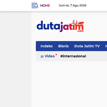
HOME
Jum'at
7 Agu 2026
Indeks
Bisnis
Duta Jatim TV
H
Video
internasional