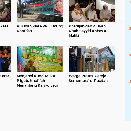
ukses
Puluhan Kiai PPP Dukung
Khadijah dan A’isyah,
n
Khofifah
Kisah Sayyid Abbas Al-
Maliki
Karsa
Menjebol Kunci Muka
Warga Protes 'Gereja
Pilgub, Khofifah
Sementara' di Pacitan
Menantang Karwo Lagi