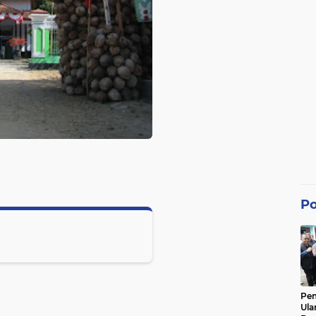
Po
Pe
Ula