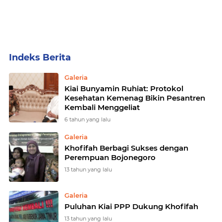
Home
Currently Browsing: Galeria
Galeria
Kiai Bunyamin Ruhiat: Protokol
Kesehatan Kemenag Bikin Pesantren
Kembali Menggeliat
6 tahun yang lalu
Galeria
Khofifah Berbagi Sukses dengan
Perempuan Bojonegoro
13 tahun yang lalu
Galeria
Puluhan Kiai PPP Dukung Khofifah
13 tahun yang lalu