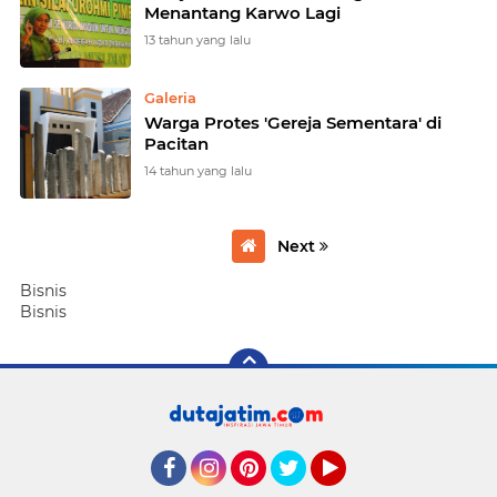
Menantang Karwo Lagi
13 tahun yang lalu
Galeria
Warga Protes 'Gereja Sementara' di
Pacitan
14 tahun yang lalu
Next
Bisnis
Bisnis
Facebook
Instagram
Pinterest
Twitter
YouTube