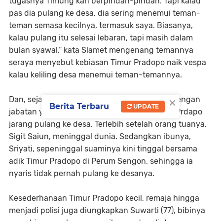
tugasnya Timung kan berpindah-pindah. Tapi kalau
pas dia pulang ke desa, dia sering menemui teman-
teman semasa kecilnya, termasuk saya. Biasanya,
kalau pulang itu selesai lebaran, tapi masih dalam
bulan syawal,“ kata Slamet mengenang temannya
seraya menyebut kebiasan Timur Pradopo naik vespa
kalau keliling desa menemui teman-temannya.
×
Dan, sejak kesibukannya bertambah seiring dengan
Berita Terbaru
UPDATE
jabatan yang diemban semakin tinggi, Timur Prdapo
jarang pulang ke desa. Terlebih setelah orang tuanya,
Sigit Saiun, meninggal dunia. Sedangkan ibunya,
Sriyati, sepeninggal suaminya kini tinggal bersama
adik Timur Pradopo di Perum Sengon, sehingga ia
nyaris tidak pernah pulang ke desanya.
Kesederhanaan Timur Pradopo kecil, remaja hingga
menjadi polisi juga diungkapkan Suwarti (77), bibinya