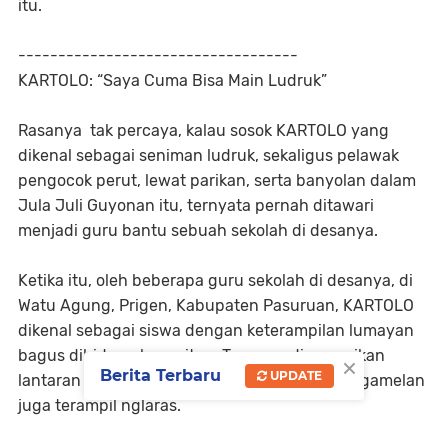
itu.
-----------------------------------
KARTOLO: “Saya Cuma Bisa Main Ludruk”
Rasanya tak percaya, kalau sosok KARTOLO yang
dikenal sebagai seniman ludruk, sekaligus pelawak
pengocok perut, lewat parikan, serta banyolan dalam
Jula Juli Guyonan itu, ternyata pernah ditawari
menjadi guru bantu sebuah sekolah di desanya.
Ketika itu, oleh beberapa guru sekolah di desanya, di
Watu Agung, Prigen, Kabupaten Pasuruan, KARTOLO
dikenal sebagai siswa dengan keterampilan lumayan
bagus dibidang karawitan. Tawaran disampaikan
×
Berita Terbaru
UPDATE
lantaran KARTOLO selain mampu memainkan gamelan
juga terampil nglaras.