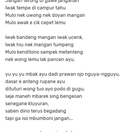
Jangan terong di gawe janganan
Iwak tempe di campur tahu
Mulo nek uwong nek doyan mangan
Mulo awak e cik cepet lemu
Iwak bandeng mangan iwak ucenk,
Iwak hiu nek mangan tumpeng
Mulo kenditono sampek metenteng
nek wong lemu lak pancen ayu,
yu yu yu mbak ayu dadi prawan ojo nguya-ngguyu,
dasar e anteng rupane ayu
dituturi wong tuo ayo podo di gugu,
seje maneh mbarek sing bengesan
senegane kluyuran,
saben dino terus begadang
tapi ga iso mbumboni jangan...