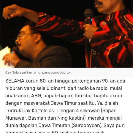
Cak Tolo saat tampil di panggung ludruk.
SELAMA kurun 80-an hingga pertengahan 90-an ada
hiburan yang selalu dinanti dari radio ke radio, mulai
anak-anak, ABG, bapak-bapak, Ibu-ibu, bagitu akrab
dengan masyarakat Jawa Timur saat itu. Ya, dialah
Ludruk Cak Kartolo cs . Dengan 4 sekawan (Sapari,
Munawar, Basman dan Ning Kastini), mereka merajai
dunia dagelan Jawa Timuran (Suroboyoan). Saya pun
teringat masa-masa SD, melihat bapak asyik