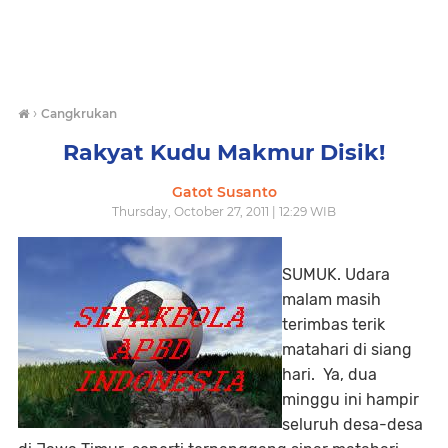
›
Cangkrukan
Rakyat Kudu Makmur Disik!
Gatot Susanto
Thursday, October 27, 2011 | 12:29 WIB
SUMUK. Udara
malam masih
terimbas terik
matahari di siang
hari. Ya, dua
minggu ini hampir
seluruh desa-desa