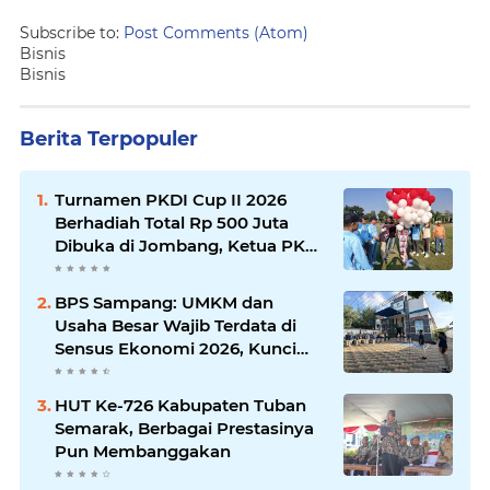
Subscribe to:
Post Comments (Atom)
Bisnis
Bisnis
Berita Terpopuler
Turnamen PKDI Cup II 2026
Berhadiah Total Rp 500 Juta
Dibuka di Jombang, Ketua PKDI
Jatim Syaifullah Mahdi: Ajang
Silaturrahmi dan Media
BPS Sampang: UMKM dan
Komunikasi Antar-Kades untuk
Usaha Besar Wajib Terdata di
Memajukan Desa
Sensus Ekonomi 2026, Kunci
Kebijakan Tepat Sasaran
HUT Ke-726 Kabupaten Tuban
Semarak, Berbagai Prestasinya
Pun Membanggakan