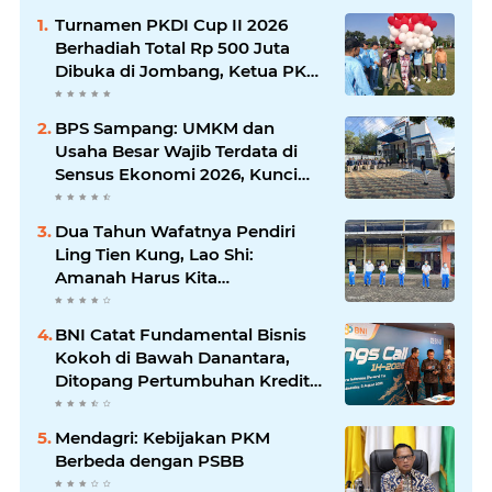
Turnamen PKDI Cup II 2026
Berhadiah Total Rp 500 Juta
Dibuka di Jombang, Ketua PKDI
Jatim Syaifullah Mahdi: Ajang
Silaturrahmi dan Media
BPS Sampang: UMKM dan
Komunikasi Antar-Kades untuk
Usaha Besar Wajib Terdata di
Memajukan Desa
Sensus Ekonomi 2026, Kunci
Kebijakan Tepat Sasaran
Dua Tahun Wafatnya Pendiri
Ling Tien Kung, Lao Shi:
Amanah Harus Kita
Laksanakan!
BNI Catat Fundamental Bisnis
Kokoh di Bawah Danantara,
Ditopang Pertumbuhan Kredit
dan Kualitas Aset
Mendagri: Kebijakan PKM
Berbeda dengan PSBB