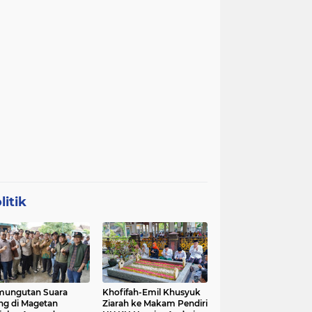
litik
mungutan Suara
Khofifah-Emil Khusyuk
ng di Magetan
Ziarah ke Makam Pendiri