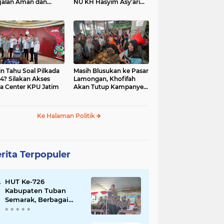
jalan Aman dan
NU KH Hasyim Asy’ari
car, KPU Jatim
dan Gus Dur
esiasi Petugas KPPS
in Tahu Soal Pilkada
Masih Blusukan ke Pasar
4? Silakan Akses
Lamongan, Khofifah
a Center KPU Jatim
Akan Tutup Kampanye
Besok dengan Dzikir,
Sholawat dan Doa di
Jatim Expo
Ke Halaman Politik
rita Terpopuler
HUT Ke-726
Kabupaten Tuban
Semarak, Berbagai
Prestasinya Pun
Membanggakan