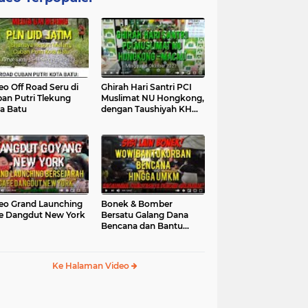
eo Off Road Seru di
Ghirah Hari Santri PCI
an Putri Tlekung
Muslimat NU Hongkong,
a Batu
dengan Taushiyah KH
Marzuki...
eo Grand Launching
Bonek & Bomber
e Dangdut New York
Bersatu Galang Dana
Bencana dan Bantu
UMKM, Mengapa Tidak...
Ke Halaman Video