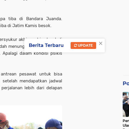
pa tiba di Bandara Juanda.
iba di Jatim Kamis besok.
ersyukur akhirnya bisa kembali
×
Berita Terbaru
UPDATE
sudah menunggu dan menempuh
Apalagi dalam kondisi psikis
antrean pesawat untuk bisa
n setelah mendapatkan jadwal
Po
erjalanan lebih dari delapan
Pe
Ula