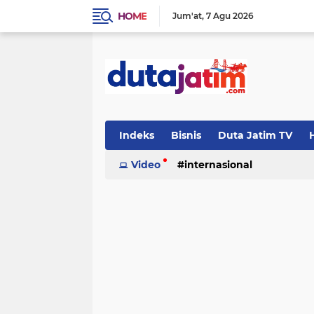
HOME
Jum'at
7 Agu 2026
Indeks
Bisnis
Duta Jatim TV
H
Video
internasional