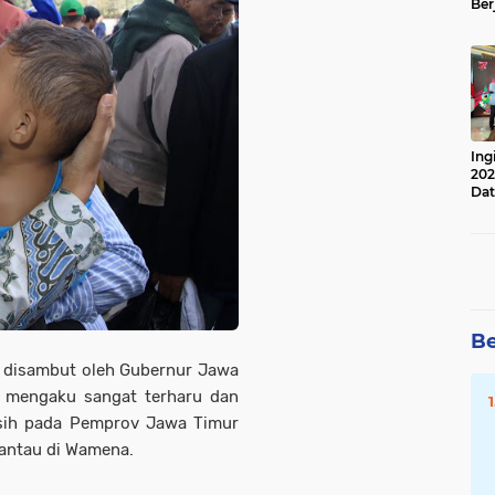
Ber
Lan
Apr
Ing
202
Dat
Be
an disambut oleh Gubernur Jawa
a mengaku sangat terharu dan
sih pada Pemprov Jawa Timur
antau di Wamena.