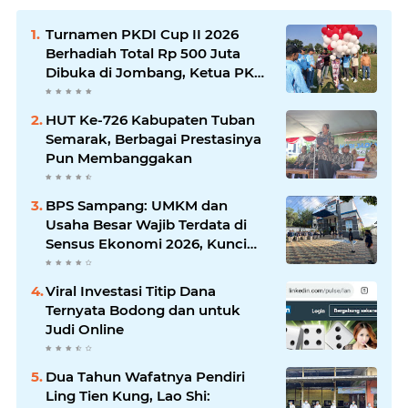
Turnamen PKDI Cup II 2026
Berhadiah Total Rp 500 Juta
Dibuka di Jombang, Ketua PKDI
Jatim Syaifullah Mahdi: Ajang
Silaturrahmi dan Media
HUT Ke-726 Kabupaten Tuban
Komunikasi Antar-Kades untuk
Semarak, Berbagai Prestasinya
Memajukan Desa
Pun Membanggakan
BPS Sampang: UMKM dan
Usaha Besar Wajib Terdata di
Sensus Ekonomi 2026, Kunci
Kebijakan Tepat Sasaran
Viral Investasi Titip Dana
Ternyata Bodong dan untuk
Judi Online
Dua Tahun Wafatnya Pendiri
Ling Tien Kung, Lao Shi: