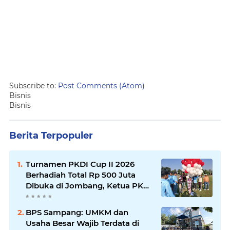
Subscribe to:
Post Comments (Atom)
Bisnis
Bisnis
Berita Terpopuler
Turnamen PKDI Cup II 2026
Berhadiah Total Rp 500 Juta
Dibuka di Jombang, Ketua PKDI
Jatim Syaifullah Mahdi: Ajang
Silaturrahmi dan Media
BPS Sampang: UMKM dan
Komunikasi Antar-Kades untuk
Usaha Besar Wajib Terdata di
Memajukan Desa