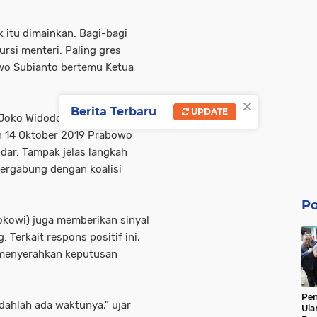
ik itu dimainkan. Bagi-bagi
rsi menteri. Paling gres
wo Subianto bertemu Ketua
×
Berita Terbaru
UPDATE
 Joko Widodo. Disusul
n 14 Oktober 2019 Prabowo
ar. Tampak jelas langkah
ergabung dengan koalisi
Po
okowi) juga memberikan sinyal
Terkait respons positif ini,
menyerahkan keputusan
Pe
udahlah ada waktunya," ujar
Ula