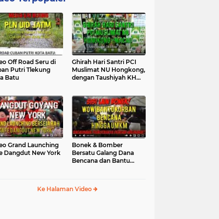
eo Off Road Seru di
Ghirah Hari Santri PCI
an Putri Tlekung
Muslimat NU Hongkong,
a Batu
dengan Taushiyah KH
Marzuki...
eo Grand Launching
Bonek & Bomber
e Dangdut New York
Bersatu Galang Dana
Bencana dan Bantu
UMKM, Mengapa Tidak...
Ke Halaman Video