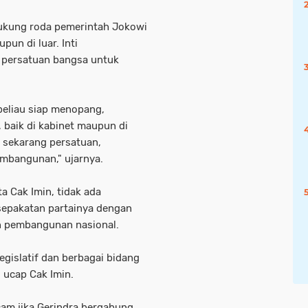
ukung roda pemerintah Jokowi
pun di luar. Inti
persatuan bangsa untuk
eliau siap menopang,
baik di kabinet maupun di
ng sekarang persatuan,
embangunan," ujarnya.
 Cak Imin, tidak ada
sepakatan partainya dengan
an pembangunan nasional.
gislatif dan berbagai bidang
 ucap Cak Imin.
cam jika Gerindra bergabung