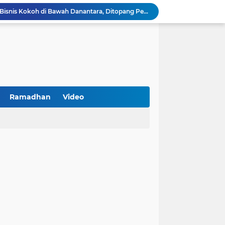
BNI Catat Fundamental Bisnis Kokoh di Bawah Danantara, Ditopang Pertumbuhan Kredit dan Kualitas Aset
k Jakarta Raih Digital Excellence Awards 2026
Peringatan HAN 2026, Pemerintah Pusat Apresiasi Komitmen Surabaya Penuhi Hak dan Lindungi Anak
Arah Baru Industri Jasa Keuangan
Antisipasi Balap Liar dan Gangguan Kamtibmas, Polres Pamekasan Amankan 62 Unit Sepeda Motor
Kawal Perencanaan Pembangunan Tepat Sasaran, Polsek Tlanakan Hadiri Musrenbangdes Desa Bandaran
BPS Sampang: UMKM dan Usaha Besar Wajib Terdata di Sensus Ekonomi 2026, Kunci Kebijakan Tepat Sasaran
Turnamen PKDI Cup II 2026 Berhadiah Total Rp 500 Juta Dibuka di Jombang, Ketua PKDI Jatim Syaifullah Mahdi: Ajang Silaturrahmi dan Media Komunikasi Antar-Kades untuk Memajukan Desa
Ramadhan
Video
at Kemerdekaan
PKDI Cup II 2026 Resmi Bergulir di SGMRP Pamekasan, Bupati Dukung Bangun Stadion Di 13 Kecamatan untuk Pemerataan Sarana Olahraga