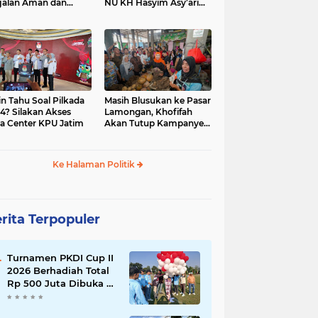
jalan Aman dan
NU KH Hasyim Asy’ari
car, KPU Jatim
dan Gus Dur
esiasi Petugas KPPS
in Tahu Soal Pilkada
Masih Blusukan ke Pasar
4? Silakan Akses
Lamongan, Khofifah
a Center KPU Jatim
Akan Tutup Kampanye
Besok dengan Dzikir,
Sholawat dan Doa di
Jatim Expo
Ke Halaman Politik
rita Terpopuler
Turnamen PKDI Cup II
2026 Berhadiah Total
Rp 500 Juta Dibuka di
Jombang, Ketua PKDI
Jatim Syaifullah