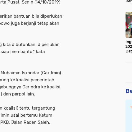
Ber
ta Pusat, Senin (14/10/2019).
Lan
Apr
ikan bantuan bila diperlukan
owo juga berjanji tetap akan
Ing
g kita dibutuhkan, diperlukan
202
ta siap membantu," kata
Dat
Muhaimin Iskandar (Cak Imin).
bung ke koalisi pemerintah.
abungnya Gerindra ke koalisi
Be
 dan parpol lain.
 koalisi) tentu tergantung
 Imin usai bertemu Ketum
PKB, Jalan Raden Saleh,