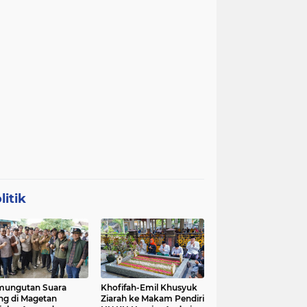
litik
mungutan Suara
Khofifah-Emil Khusyuk
ng di Magetan
Ziarah ke Makam Pendiri