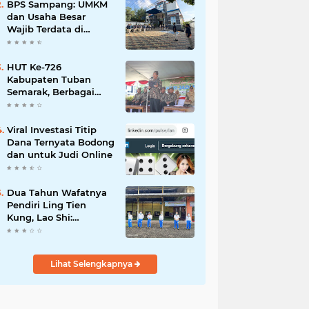
Mahdi: Ajang
BPS Sampang: UMKM
Silaturrahmi dan
dan Usaha Besar
Media Komunikasi
Wajib Terdata di
Antar-Kades untuk
Sensus Ekonomi 2026,
Memajukan Desa
Kunci Kebijakan Tepat
Sasaran
HUT Ke-726
Kabupaten Tuban
Semarak, Berbagai
Prestasinya Pun
Membanggakan
Viral Investasi Titip
Dana Ternyata Bodong
dan untuk Judi Online
Dua Tahun Wafatnya
Pendiri Ling Tien
Kung, Lao Shi:
Amanah Harus Kita
Laksanakan!
Lihat Selengkapnya