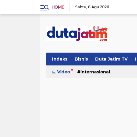
HOME
Sabtu
8 Agu 2026
Indeks
Bisnis
Duta Jatim TV
H
Video
internasional