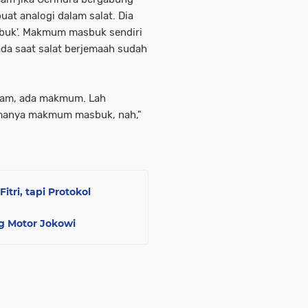
at analogi dalam salat. Dia
buk'. Makmum masbuk sendiri
da saat salat berjemaah sudah
a imam, ada makmum. Lah
manya makmum masbuk, nah,"
itri, tapi Protokol
ng Motor Jokowi