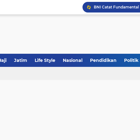
JakOne Mobile Antar Ban
Sinergi Fiskal Moneter: 
aji
Jatim
Life Style
Nasional
Pendidikan
Politik
Khutbah Jumat: Meraw