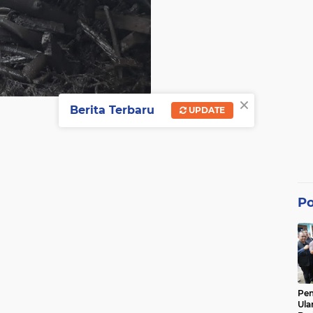
×
Berita Terbaru
UPDATE
Po
Pe
Ula