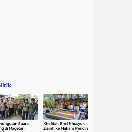
litik
mungutan Suara
Khofifah-Emil Khusyuk
ng di Magetan
Ziarah ke Makam Pendiri