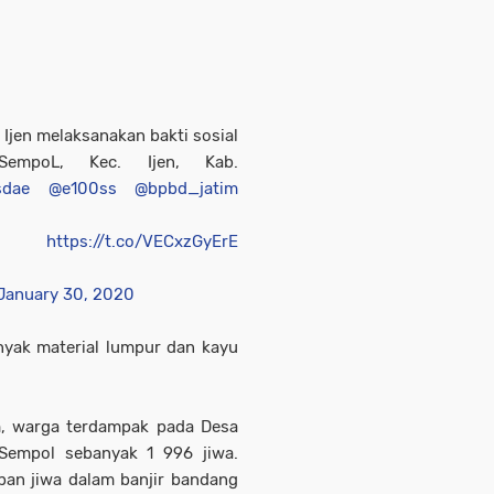
Ijen melaksanakan bakti sosial
empoL, Kec. Ijen, Kab.
sdae
@e100ss
@bpbd_jatim

https://t.co/VECxzGyErE
January 30, 2020
nyak material lumpur dan kayu
, warga terdampak pada Desa
Sempol sebanyak 1 996 jiwa.
ban jiwa dalam banjir bandang