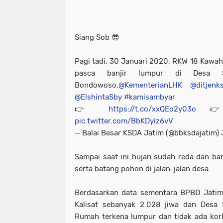
Siang Sob 😎
Pagi tadi, 30 Januari 2020, RKW 18 Kawah 
pasca banjir lumpur di Desa S
Bondowoso.
@KementerianLHK
@ditjenk
@ElshintaSby
#kamisambyar
👉
https://t.co/xxQEo2y03o

pic.twitter.com/BbKDyiz6vV
— Balai Besar KSDA Jatim (@bbksdajatim)
Sampai saat ini hujan sudah reda dan ba
serta batang pohon di jalan-jalan desa.
Berdasarkan data sementara BPBD Jatim
Kalisat sebanyak 2.028 jiwa dan Desa 
Rumah terkena lumpur dan tidak ada kor