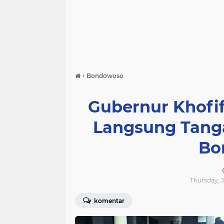
›
Bondowoso
Gubernur Khofi
Langsung Tanga
Bo
Thursday, J
komentar