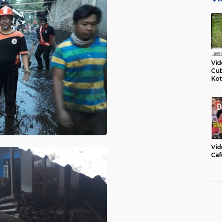
Vid
Cub
Kot
Vid
Caf