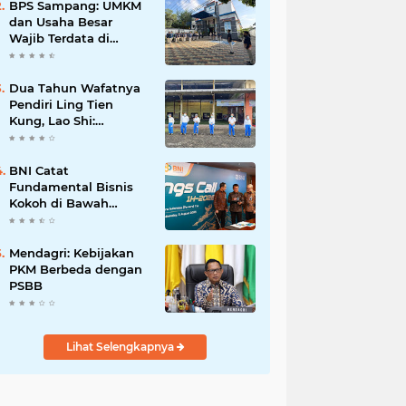
Mahdi: Ajang
BPS Sampang: UMKM
Silaturrahmi dan
dan Usaha Besar
Media Komunikasi
Wajib Terdata di
Antar-Kades untuk
Sensus Ekonomi 2026,
Memajukan Desa
Kunci Kebijakan Tepat
Sasaran
Dua Tahun Wafatnya
Pendiri Ling Tien
Kung, Lao Shi:
Amanah Harus Kita
Laksanakan!
BNI Catat
Fundamental Bisnis
Kokoh di Bawah
Danantara, Ditopang
Pertumbuhan Kredit
dan Kualitas Aset
Mendagri: Kebijakan
PKM Berbeda dengan
PSBB
Lihat Selengkapnya