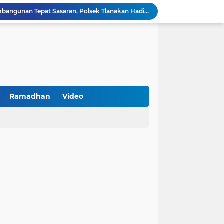
Kawal Perencanaan Pembangunan Tepat Sasaran, Polsek Tlanakan Hadiri Musrenbangdes Desa Bandaran
BPS Sampang: UMKM dan Usaha Besar Wajib Terdata di Sensus Ekonomi 2026, Kunci Kebijakan Tepat Sasaran
Turnamen PKDI Cup II 2026 Berhadiah Total Rp 500 Juta Dibuka di Jombang, Ketua PKDI Jatim Syaifullah Mahdi: Ajang Silaturrahmi dan Media Komunikasi Antar-Kades untuk Memajukan Desa
at Kemerdekaan
PKDI Cup II 2026 Resmi Bergulir di SGMRP Pamekasan, Bupati Dukung Bangun Stadion Di 13 Kecamatan untuk Pemerataan Sarana Olahraga
BNI Catat Fundamental Bisnis Kokoh di Bawah Danantara, Ditopang Pertumbuhan Kredit dan Kualitas Aset
k Jakarta Raih Digital Excellence Awards 2026
Peringatan HAN 2026, Pemerintah Pusat Apresiasi Komitmen Surabaya Penuhi Hak dan Lindungi Anak
Ramadhan
Video
Lora Mahfudz: Pemkab Sampang Pastikan Tidak Ada Warga Yang Tertinggal Belajar Al-Qur'an
Antisipasi Balap Liar dan Gangguan Kamtibmas, Polres Pamekasan Amankan 62 Unit Sepeda Motor