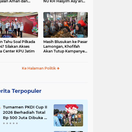
jalan Aman dan
NU KH Hasyim Asy’ari
car, KPU Jatim
dan Gus Dur
esiasi Petugas KPPS
in Tahu Soal Pilkada
Masih Blusukan ke Pasar
4? Silakan Akses
Lamongan, Khofifah
a Center KPU Jatim
Akan Tutup Kampanye
Besok dengan Dzikir,
Sholawat dan Doa di
Jatim Expo
Ke Halaman Politik
rita Terpopuler
Turnamen PKDI Cup II
2026 Berhadiah Total
Rp 500 Juta Dibuka di
Jombang, Ketua PKDI
Jatim Syaifullah