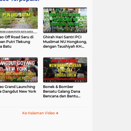
eo Off Road Seru di
Ghirah Hari Santri PCI
an Putri Tlekung
Muslimat NU Hongkong,
a Batu
dengan Taushiyah KH
Marzuki...
eo Grand Launching
Bonek & Bomber
e Dangdut New York
Bersatu Galang Dana
Bencana dan Bantu
UMKM, Mengapa Tidak...
Ke Halaman Video