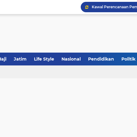
Khutbah Jumat: Meraw
JakOne Mobile Antar Ban
aji
Jatim
Life Style
Nasional
Pendidikan
Politik