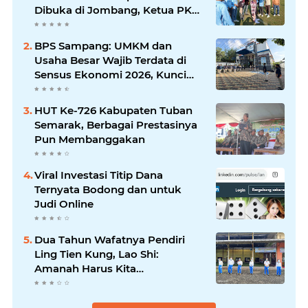
Dibuka di Jombang, Ketua PKDI
Jatim Syaifullah Mahdi: Ajang
Silaturrahmi dan Media
BPS Sampang: UMKM dan
Komunikasi Antar-Kades untuk
Usaha Besar Wajib Terdata di
Memajukan Desa
Sensus Ekonomi 2026, Kunci
Kebijakan Tepat Sasaran
HUT Ke-726 Kabupaten Tuban
Semarak, Berbagai Prestasinya
Pun Membanggakan
Viral Investasi Titip Dana
Ternyata Bodong dan untuk
Judi Online
Dua Tahun Wafatnya Pendiri
Ling Tien Kung, Lao Shi:
Amanah Harus Kita
Laksanakan!