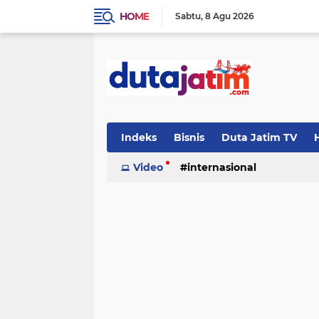
HOME
Sabtu
8 Agu 2026
Indeks
Bisnis
Duta Jatim TV
H
Video
internasional