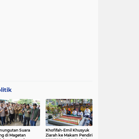
litik
mungutan Suara
Khofifah-Emil Khusyuk
ng di Magetan
Ziarah ke Makam Pendiri