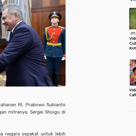
Vid
Cub
Kot
Vid
Caf
tahanan RI, Prabowo Subianto
n mitranya, Sergei Shoigu di
a negara sepakat untuk lebih