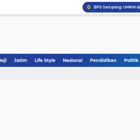
Khutbah Jumat: Meraw
JakOne Mobile Antar Ban
Sinergi Fiskal Moneter: 
aji
Jatim
Life Style
Nasional
Pendidikan
Politik