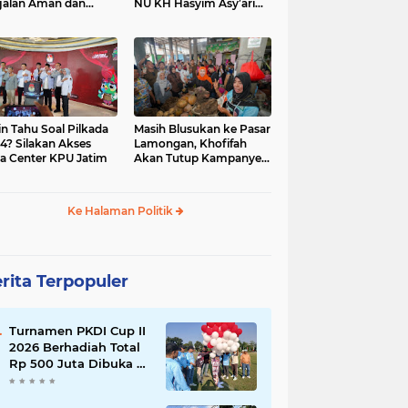
jalan Aman dan
NU KH Hasyim Asy’ari
car, KPU Jatim
dan Gus Dur
esiasi Petugas KPPS
in Tahu Soal Pilkada
Masih Blusukan ke Pasar
4? Silakan Akses
Lamongan, Khofifah
a Center KPU Jatim
Akan Tutup Kampanye
Besok dengan Dzikir,
Sholawat dan Doa di
Jatim Expo
Ke Halaman Politik
rita Terpopuler
Turnamen PKDI Cup II
2026 Berhadiah Total
Rp 500 Juta Dibuka di
Jombang, Ketua PKDI
Jatim Syaifullah