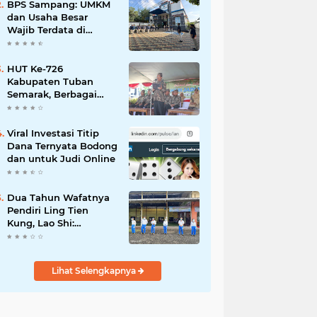
Mahdi: Ajang
BPS Sampang: UMKM
Silaturrahmi dan
dan Usaha Besar
Media Komunikasi
Wajib Terdata di
Antar-Kades untuk
Sensus Ekonomi 2026,
Memajukan Desa
Kunci Kebijakan Tepat
Sasaran
HUT Ke-726
Kabupaten Tuban
Semarak, Berbagai
Prestasinya Pun
Membanggakan
Viral Investasi Titip
Dana Ternyata Bodong
dan untuk Judi Online
Dua Tahun Wafatnya
Pendiri Ling Tien
Kung, Lao Shi:
Amanah Harus Kita
Laksanakan!
Lihat Selengkapnya