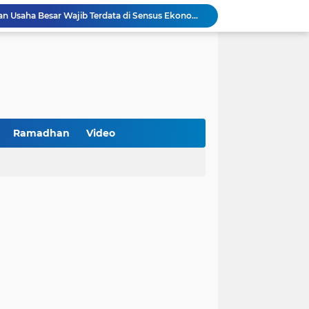
Turnamen PKDI Cup II 2026 Berhadiah Total Rp 500 Juta Dibuka di Jombang, Ketua PKDI Jatim Syaifullah Mahdi: Ajang Silaturrahmi dan Media Komunikasi Antar-Kades untuk Memajukan Desa
at Kemerdekaan
PKDI Cup II 2026 Resmi Bergulir di SGMRP Pamekasan, Bupati Dukung Bangun Stadion Di 13 Kecamatan untuk Pemerataan Sarana Olahraga
BNI Catat Fundamental Bisnis Kokoh di Bawah Danantara, Ditopang Pertumbuhan Kredit dan Kualitas Aset
k Jakarta Raih Digital Excellence Awards 2026
Peringatan HAN 2026, Pemerintah Pusat Apresiasi Komitmen Surabaya Penuhi Hak dan Lindungi Anak
Arah Baru Industri Jasa Keuangan
Reses Masa Persidangan III Tahun 2025-2026: DPRD Jatim Menyerap Aspirasi Mengawal Pembangunan Jawa Timur
Ramadhan
Video
Kawal Perencanaan Pembangunan Tepat Sasaran, Polsek Tlanakan Hadiri Musrenbangdes Desa Bandaran
BPS Sampang: UMKM dan Usaha Besar Wajib Terdata di Sensus Ekonomi 2026, Kunci Kebijakan Tepat Sasaran