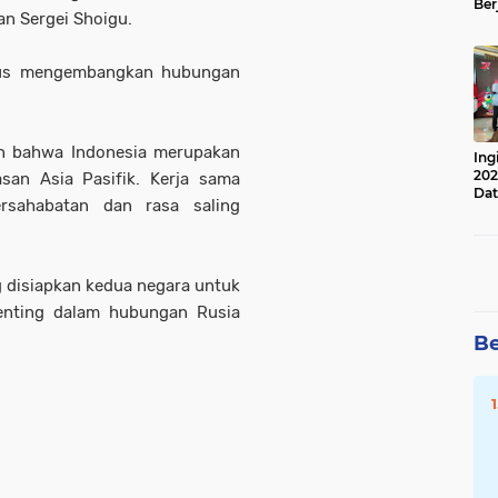
Ber
n Sergei Shoigu.
Lan
Apr
erus mengembangkan hubungan
an bahwa Indonesia merupakan
Ing
202
san Asia Pasifik. Kerja sama
Dat
rsahabatan dan rasa saling
g disiapkan kedua negara untuk
enting dalam hubungan Rusia
Be