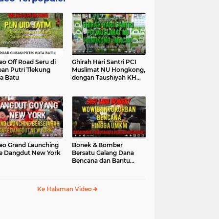
eo Off Road Seru di
Ghirah Hari Santri PCI
an Putri Tlekung
Muslimat NU Hongkong,
a Batu
dengan Taushiyah KH
Marzuki...
eo Grand Launching
Bonek & Bomber
e Dangdut New York
Bersatu Galang Dana
Bencana dan Bantu
UMKM, Mengapa Tidak...
Ke Halaman Video