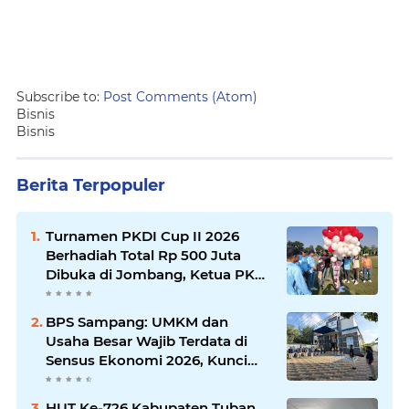
Subscribe to:
Post Comments (Atom)
Bisnis
Bisnis
Berita Terpopuler
Turnamen PKDI Cup II 2026
Berhadiah Total Rp 500 Juta
Dibuka di Jombang, Ketua PKDI
Jatim Syaifullah Mahdi: Ajang
Silaturrahmi dan Media
BPS Sampang: UMKM dan
Komunikasi Antar-Kades untuk
Usaha Besar Wajib Terdata di
Memajukan Desa
Sensus Ekonomi 2026, Kunci
Kebijakan Tepat Sasaran
HUT Ke-726 Kabupaten Tuban