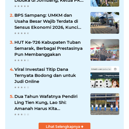
Dibuka di Jombang, Ketua PKDI
Jatim Syaifullah Mahdi: Ajang
Silaturrahmi dan Media
BPS Sampang: UMKM dan
Komunikasi Antar-Kades untuk
Usaha Besar Wajib Terdata di
Memajukan Desa
Sensus Ekonomi 2026, Kunci
Kebijakan Tepat Sasaran
HUT Ke-726 Kabupaten Tuban
Semarak, Berbagai Prestasinya
Pun Membanggakan
Viral Investasi Titip Dana
Ternyata Bodong dan untuk
Judi Online
Dua Tahun Wafatnya Pendiri
Ling Tien Kung, Lao Shi:
Amanah Harus Kita
Laksanakan!
Lihat Selengkapnya