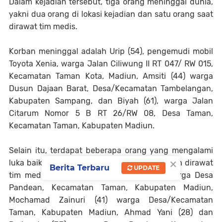
Dalam kejadian tersebut, tiga orang meninggal dunia,
yakni dua orang di lokasi kejadian dan satu orang saat
dirawat tim medis.
Korban meninggal adalah Urip (54), pengemudi mobil
Toyota Xenia, warga Jalan Ciliwung II RT 047/ RW 015,
Kecamatan Taman Kota, Madiun, Amsiti (44) warga
Dusun Dajaan Barat, Desa/Kecamatan Tambelangan,
Kabupaten Sampang, dan Biyah (61), warga Jalan
Citarum Nomor 5 B RT 26/RW 08, Desa Taman,
Kecamatan Taman, Kabupaten Madiun.
Selain itu, terdapat beberapa orang yang mengalami
×
luka baik berat maupun ringan. Mereka sudah dirawat
Berita Terbaru
UPDATE
tim medis. Korban luka yakni Asnir (34) warga Desa
Pandean, Kecamatan Taman, Kabupaten Madiun,
Mochamad Zainuri (41) warga Desa/Kecamatan
Taman, Kabupaten Madiun, Ahmad Yani (28) dan