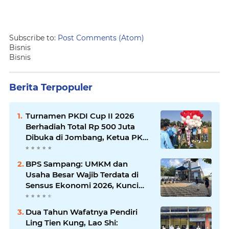
Subscribe to:
Post Comments (Atom)
Bisnis
Bisnis
Berita Terpopuler
Turnamen PKDI Cup II 2026
Berhadiah Total Rp 500 Juta
Dibuka di Jombang, Ketua PKDI
Jatim Syaifullah Mahdi: Ajang
Silaturrahmi dan Media
BPS Sampang: UMKM dan
Komunikasi Antar-Kades untuk
Usaha Besar Wajib Terdata di
Memajukan Desa
Sensus Ekonomi 2026, Kunci
Kebijakan Tepat Sasaran
Dua Tahun Wafatnya Pendiri
Ling Tien Kung, Lao Shi: