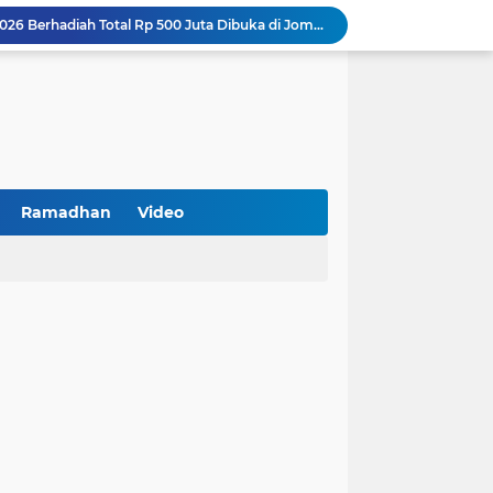
Turnamen PKDI Cup II 2026 Berhadiah Total Rp 500 Juta Dibuka di Jombang, Ketua PKDI Jatim Syaifullah Mahdi: Ajang Silaturrahmi dan Media Komunikasi Antar-Kades untuk Memajukan Desa
at Kemerdekaan
PKDI Cup II 2026 Resmi Bergulir di SGMRP Pamekasan, Bupati Dukung Bangun Stadion Di 13 Kecamatan untuk Pemerataan Sarana Olahraga
BNI Catat Fundamental Bisnis Kokoh di Bawah Danantara, Ditopang Pertumbuhan Kredit dan Kualitas Aset
k Jakarta Raih Digital Excellence Awards 2026
Peringatan HAN 2026, Pemerintah Pusat Apresiasi Komitmen Surabaya Penuhi Hak dan Lindungi Anak
Arah Baru Industri Jasa Keuangan
Reses Masa Persidangan III Tahun 2025-2026: DPRD Jatim Menyerap Aspirasi Mengawal Pembangunan Jawa Timur
Ramadhan
Video
Kemenkop Tekankan Peran Strategis Manajer dalam Menentukan Keberhasilan KDKMP
BPS Sampang: UMKM dan Usaha Besar Wajib Terdata di Sensus Ekonomi 2026, Kunci Kebijakan Tepat Sasaran