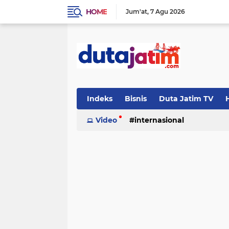
HOME
Jum'at
7 Agu 2026
Indeks
Bisnis
Duta Jatim TV
H
Video
internasional