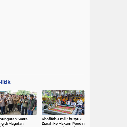
litik
mungutan Suara
Khofifah-Emil Khusyuk
ng di Magetan
Ziarah ke Makam Pendiri