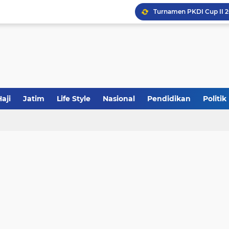
Khutbah Jumat: Meraw
JakOne Mobile Antar Ban
Sinergi Fiskal Moneter: 
aji
Jatim
Life Style
Nasional
Pendidikan
Politik