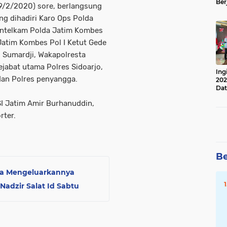
Ber
19/2/2020) sore, berlangsung
Lan
ng dihadiri Karo Ops Polda
Apr
ntelkam Polda Jatim Kombes
Jatim Kombes Pol I Ketut Gede
l Sumardji, Wakapolresta
ejabat utama Polres Sidoarjo,
Ing
dan Polres penyangga.
202
Dat
SSI Jatim Amir Burhanuddin,
rter.
Be
ara Mengeluarkannya
Nadzir Salat Id Sabtu