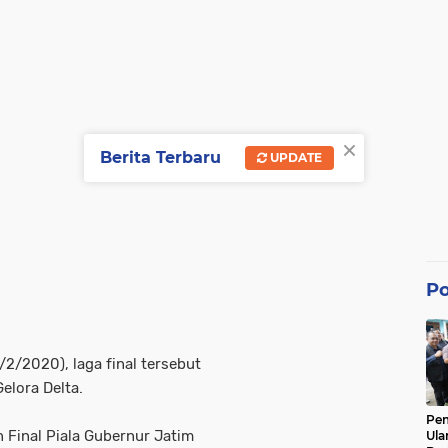
×
Berita Terbaru
UPDATE
Po
2/2020), laga final tersebut
Gelora Delta.
Pe
Final Piala Gubernur Jatim
Ula