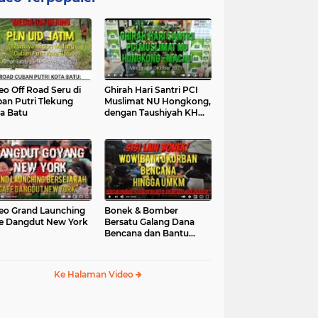
eo Off Road Seru di
Ghirah Hari Santri PCI
an Putri Tlekung
Muslimat NU Hongkong,
a Batu
dengan Taushiyah KH
Marzuki...
eo Grand Launching
Bonek & Bomber
e Dangdut New York
Bersatu Galang Dana
Bencana dan Bantu
UMKM, Mengapa Tidak...
Ke Halaman Video