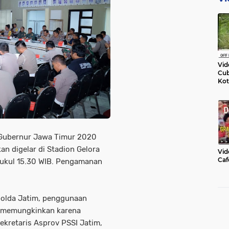
Vid
Cub
Kot
a Gubernur Jawa Timur 2020
an digelar di Stadion Gelora
Vid
Caf
pukul 15.30 WIB. Pengamanan
polda Jatim, penggunaan
k memungkinkan karena
ekretaris Asprov PSSI Jatim,