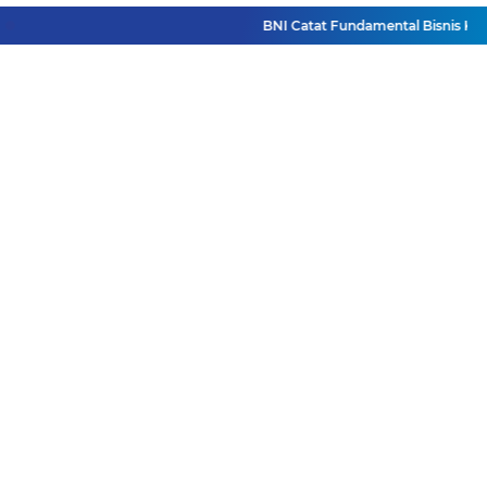
BNI Catat Fundamental Bisnis Kokoh 
Facebook
Instagram
Pinterest
Twitter
YouTube
Redaksi
Pasang Iklan
Pedoman Media Siber
Disclaimer
Privacy Policy
Pedoman Media Siber
Copyright ©
2026 DutaJatim.Com