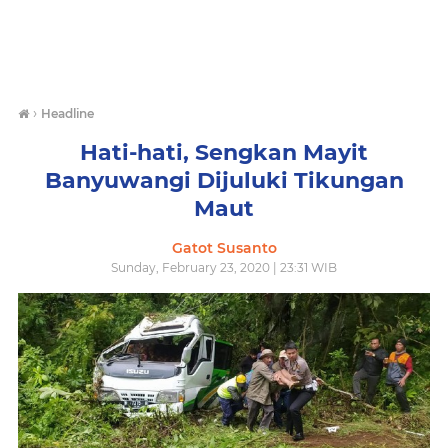
›
Headline
Hati-hati, Sengkan Mayit
Banyuwangi Dijuluki Tikungan
Maut
Gatot Susanto
Sunday, February 23, 2020 | 23:31 WIB