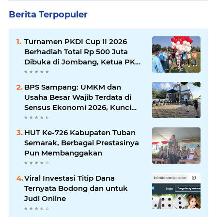
Berita Terpopuler
Turnamen PKDI Cup II 2026
Berhadiah Total Rp 500 Juta
Dibuka di Jombang, Ketua PKDI
Jatim Syaifullah Mahdi: Ajang
Silaturrahmi dan Media
BPS Sampang: UMKM dan
Komunikasi Antar-Kades untuk
Usaha Besar Wajib Terdata di
Memajukan Desa
Sensus Ekonomi 2026, Kunci
Kebijakan Tepat Sasaran
HUT Ke-726 Kabupaten Tuban
Semarak, Berbagai Prestasinya
Pun Membanggakan
Viral Investasi Titip Dana
Ternyata Bodong dan untuk
Judi Online