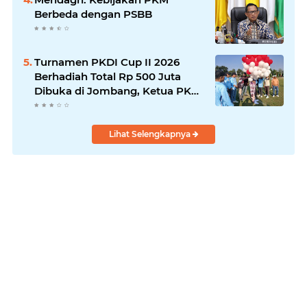
Berbeda dengan PSBB
Turnamen PKDI Cup II 2026
Berhadiah Total Rp 500 Juta
Dibuka di Jombang, Ketua PKDI
Jatim Syaifullah Mahdi: Ajang
Silaturrahmi dan Media
Komunikasi Antar-Kades untuk
Lihat Selengkapnya
Memajukan Desa