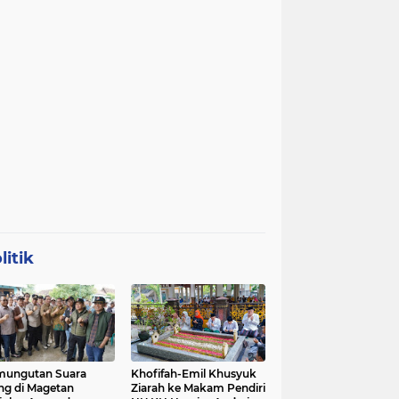
litik
mungutan Suara
Khofifah-Emil Khusyuk
ng di Magetan
Ziarah ke Makam Pendiri