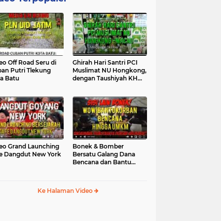
eo Off Road Seru di
Ghirah Hari Santri PCI
an Putri Tlekung
Muslimat NU Hongkong,
a Batu
dengan Taushiyah KH
Marzuki...
eo Grand Launching
Bonek & Bomber
e Dangdut New York
Bersatu Galang Dana
Bencana dan Bantu
UMKM, Mengapa Tidak...
Ke Halaman Video