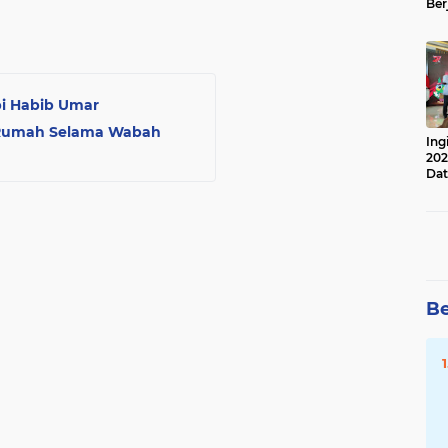
Ber
Lan
Apr
pi Habib Umar
di Rumah Selama Wabah
Ing
202
Dat
Be