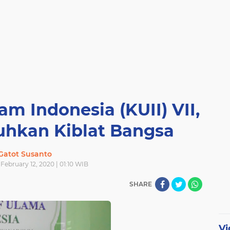
m Indonesia (KUII) VII,
uhkan Kiblat Bangsa
Gatot Susanto
ebruary 12, 2020 | 01:10 WIB
SHARE
Vi