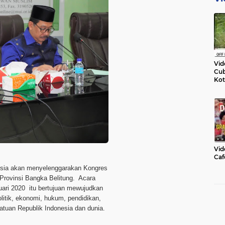
Vid
Cub
Kot
Vid
Caf
esia akan menyelenggarakan Kongres
 Provinsi Bangka Belitung. Acara
uari 2020 itu bertujuan mewujudkan
olitik, ekonomi, hukum, pendidikan,
uan Republik Indonesia dan dunia.