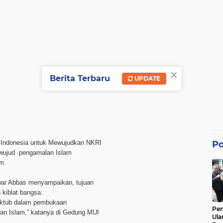
×
Berita Terbaru
UPDATE
Po
m Indonesia untuk Mewujudkan NKRI
i wujud pengamalan Islam
am.
war Abbas menyampaikan, tujuan
kiblat bangsa.
maktub dalam pembukaan
Pe
ran Islam,” katanya di Gedung MUI
Ula