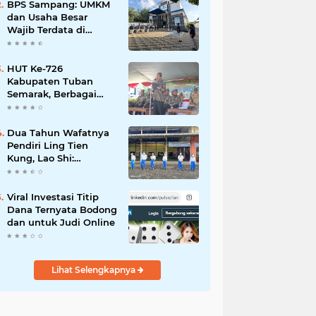
Mahdi: Ajang
BPS Sampang: UMKM
Silaturrahmi dan
dan Usaha Besar
Media Komunikasi
Wajib Terdata di
Antar-Kades untuk
Sensus Ekonomi 2026,
Memajukan Desa
Kunci Kebijakan Tepat
Sasaran
HUT Ke-726
Kabupaten Tuban
Semarak, Berbagai
Prestasinya Pun
Membanggakan
Dua Tahun Wafatnya
Pendiri Ling Tien
Kung, Lao Shi:
Amanah Harus Kita
Laksanakan!
Viral Investasi Titip
Dana Ternyata Bodong
dan untuk Judi Online
Lihat Selengkapnya