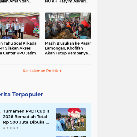
jalan Aman dan
NU KH Hasyim Asy’ari
car, KPU Jatim
dan Gus Dur
esiasi Petugas KPPS
in Tahu Soal Pilkada
Masih Blusukan ke Pasar
4? Silakan Akses
Lamongan, Khofifah
a Center KPU Jatim
Akan Tutup Kampanye
Besok dengan Dzikir,
Sholawat dan Doa di
Jatim Expo
Ke Halaman Politik
rita Terpopuler
Turnamen PKDI Cup II
2026 Berhadiah Total
Rp 500 Juta Dibuka di
Jombang, Ketua PKDI
Jatim Syaifullah