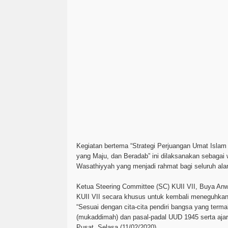
Kegiatan bertema “Strategi Perjuangan Umat Isla
yang Maju, dan Beradab” ini dilaksanakan sebaga
Wasathiyyah yang menjadi rahmat bagi seluruh al
Ketua Steering Committee (SC) KUII VII, Buya An
KUII VII secara khusus untuk kembali meneguhkan 
“Sesuai dengan cita-cita pendiri bangsa yang ter
(mukaddimah) dan pasal-padal UUD 1945 serta aja
Pusat, Selasa (11/02/2020).