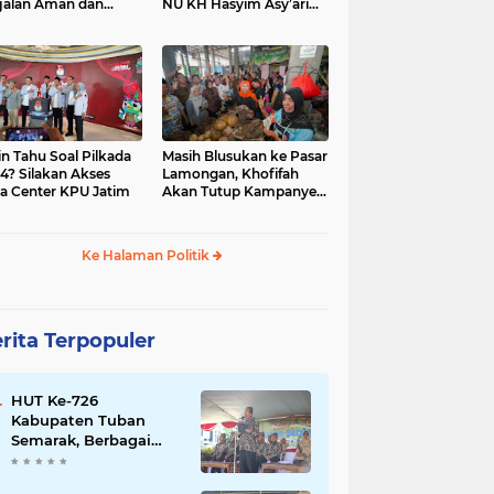
jalan Aman dan
NU KH Hasyim Asy’ari
car, KPU Jatim
dan Gus Dur
esiasi Petugas KPPS
in Tahu Soal Pilkada
Masih Blusukan ke Pasar
4? Silakan Akses
Lamongan, Khofifah
a Center KPU Jatim
Akan Tutup Kampanye
Besok dengan Dzikir,
Sholawat dan Doa di
Jatim Expo
Ke Halaman Politik
rita Terpopuler
HUT Ke-726
Kabupaten Tuban
Semarak, Berbagai
Prestasinya Pun
Membanggakan