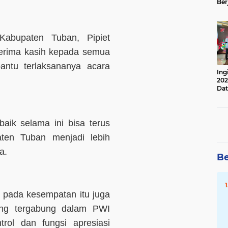
Ber
Lan
Apr
abupaten Tuban, Pipiet
erima kasih kepada semua
antu terlaksananya acara
Ing
202
Dat
ik selama ini bisa terus
aten Tuban menjadi lebih
a.
Be
 pada kesempatan itu juga
ang tergabung dalam PWI
rol dan fungsi apresiasi