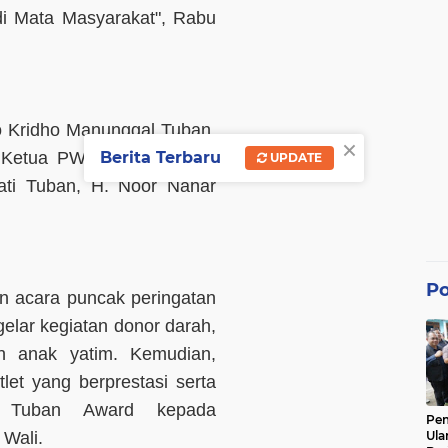
i Mata Masyarakat", Rabu
po Kridho Manunggal Tuban,
×
Ketua PWI Provinsi Jawa
Berita Terbaru
UPDATE
ati Tuban, H. Noor Nahar
Po
an acara puncak peringatan
lar kegiatan donor darah,
an anak yatim. Kemudian,
et yang berprestasi serta
 Tuban Award kepada
Pe
Ula
Wali.