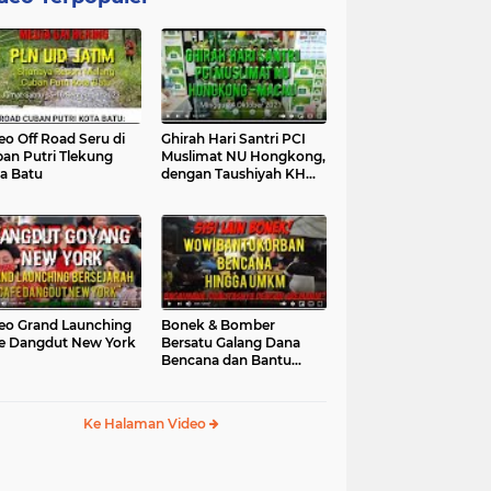
eo Off Road Seru di
Ghirah Hari Santri PCI
an Putri Tlekung
Muslimat NU Hongkong,
a Batu
dengan Taushiyah KH
Marzuki...
eo Grand Launching
Bonek & Bomber
e Dangdut New York
Bersatu Galang Dana
Bencana dan Bantu
UMKM, Mengapa Tidak...
Ke Halaman Video