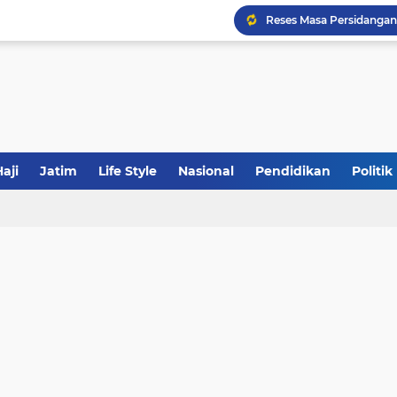
Tabrak Lari di Pamekas
Calon Ketum PBNU, Gus
JakOne Mobile Antar Ban
aji
Jatim
Life Style
Nasional
Pendidikan
Politik
Sinergi Fiskal Moneter: 