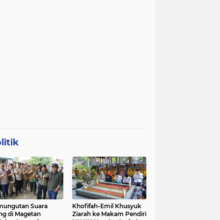
litik
mungutan Suara
Khofifah-Emil Khusyuk
ng di Magetan
Ziarah ke Makam Pendiri