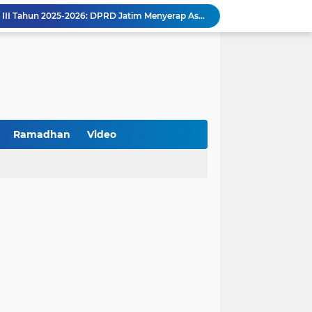
Reses Masa Persidangan III Tahun 2025-2026: DPRD Jatim Menyerap Aspirasi Mengawal Pembangunan Jawa Timur
Kemenkop Tekankan Peran Strategis Manajer dalam Menentukan Keberhasilan KDKMP
an, Pengemudi Ditangkap
Khutbah Jumat: Berpegang Teguh pada Akidah Ahlus Sunnah wal Jamaah, Akidah Mayoritas Umat
Borong Prestasi, Satlantas Polres Sampang Dinobatkan Terbaik II Input Data Digital Semester 1/2026
 Kikin Siapkan Program untuk Memajukan NU
BNI Catat Fundamental Bisnis Kokoh di Bawah Danantara, Ditopang Pertumbuhan Kredit dan Kualitas Aset
k Jakarta Raih Digital Excellence Awards 2026
Ramadhan
Video
Peringatan HAN 2026, Pemerintah Pusat Apresiasi Komitmen Surabaya Penuhi Hak dan Lindungi Anak
Arah Baru Industri Jasa Keuangan