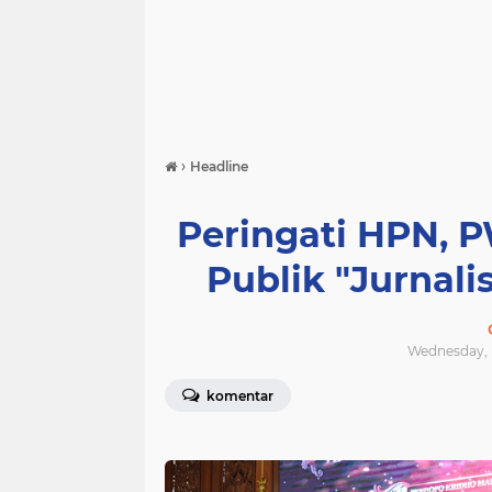
›
Headline
Peringati HPN, P
Publik "Jurnali
Wednesday, F
komentar