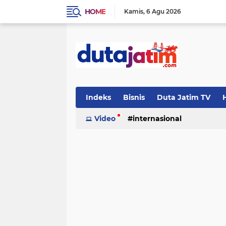
HOME
Kamis
6 Agu 2026
Indeks
Bisnis
Duta Jatim TV
H
Video
internasional