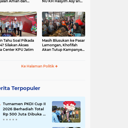
jalan Aman dan
NU KH Hasyim Asy’ari
car, KPU Jatim
dan Gus Dur
esiasi Petugas KPPS
in Tahu Soal Pilkada
Masih Blusukan ke Pasar
4? Silakan Akses
Lamongan, Khofifah
a Center KPU Jatim
Akan Tutup Kampanye
Besok dengan Dzikir,
Sholawat dan Doa di
Jatim Expo
Ke Halaman Politik
rita Terpopuler
Turnamen PKDI Cup II
2026 Berhadiah Total
Rp 500 Juta Dibuka di
Jombang, Ketua PKDI
Jatim Syaifullah