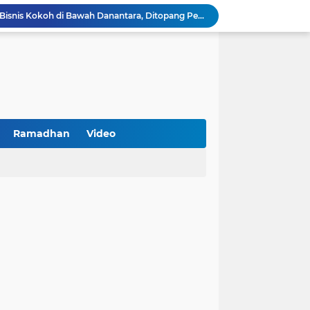
BNI Catat Fundamental Bisnis Kokoh di Bawah Danantara, Ditopang Pertumbuhan Kredit dan Kualitas Aset
k Jakarta Raih Digital Excellence Awards 2026
Peringatan HAN 2026, Pemerintah Pusat Apresiasi Komitmen Surabaya Penuhi Hak dan Lindungi Anak
Arah Baru Industri Jasa Keuangan
Antisipasi Balap Liar dan Gangguan Kamtibmas, Polres Pamekasan Amankan 62 Unit Sepeda Motor
Kawal Perencanaan Pembangunan Tepat Sasaran, Polsek Tlanakan Hadiri Musrenbangdes Desa Bandaran
BPS Sampang: UMKM dan Usaha Besar Wajib Terdata di Sensus Ekonomi 2026, Kunci Kebijakan Tepat Sasaran
Turnamen PKDI Cup II 2026 Berhadiah Total Rp 500 Juta Dibuka di Jombang, Ketua PKDI Jatim Syaifullah Mahdi: Ajang Silaturrahmi dan Media Komunikasi Antar-Kades untuk Memajukan Desa
Ramadhan
Video
at Kemerdekaan
PKDI Cup II 2026 Resmi Bergulir di SGMRP Pamekasan, Bupati Dukung Bangun Stadion Di 13 Kecamatan untuk Pemerataan Sarana Olahraga