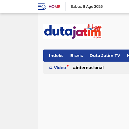
HOME
Sabtu
8 Agu 2026
Indeks
Bisnis
Duta Jatim TV
H
Video
internasional