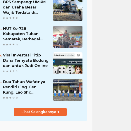
Mahdi: Ajang
BPS Sampang: UMKM
Silaturrahmi dan
dan Usaha Besar
Media Komunikasi
Wajib Terdata di
Antar-Kades untuk
Sensus Ekonomi 2026,
Memajukan Desa
Kunci Kebijakan Tepat
Sasaran
HUT Ke-726
Kabupaten Tuban
Semarak, Berbagai
Prestasinya Pun
Membanggakan
Viral Investasi Titip
Dana Ternyata Bodong
dan untuk Judi Online
Dua Tahun Wafatnya
Pendiri Ling Tien
Kung, Lao Shi:
Amanah Harus Kita
Laksanakan!
Lihat Selengkapnya