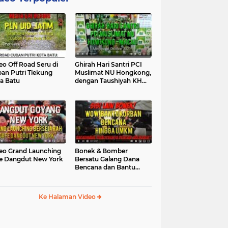
eo Off Road Seru di
Ghirah Hari Santri PCI
an Putri Tlekung
Muslimat NU Hongkong,
a Batu
dengan Taushiyah KH
Marzuki...
eo Grand Launching
Bonek & Bomber
e Dangdut New York
Bersatu Galang Dana
Bencana dan Bantu
UMKM, Mengapa Tidak...
Ke Halaman Video