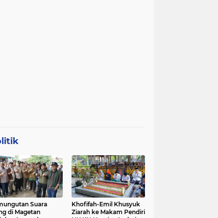
litik
mungutan Suara
Khofifah-Emil Khusyuk
ng di Magetan
Ziarah ke Makam Pendiri