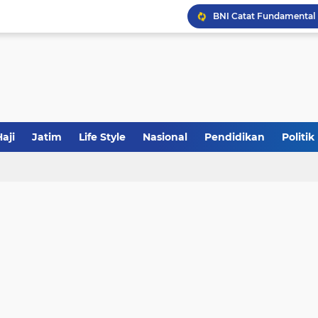
JakOne Mobile Antar Ban
Sinergi Fiskal Moneter: 
aji
Jatim
Life Style
Nasional
Pendidikan
Politik
Khutbah Jumat: Meraw