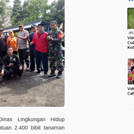
Vid
Cub
Kot
Vid
Caf
nas Lingkungan Hidup
uan 2.400 bibit tanaman