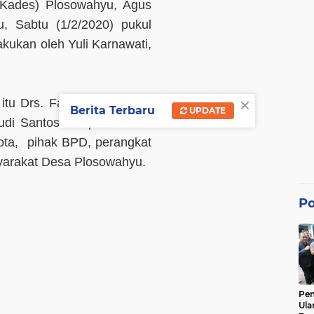
(Kades) Plosowahyu, Agus
, Sabtu (1/2/2020) pukul
akukan oleh Yuli Karnawati,
×
 itu Drs. Fatkhur Rozi, MM
Berita Terbaru
UPDATE
di Santoso Kapolsek dan
ota, pihak BPD, perangkat
arakat Desa Plosowahyu.
Po
Pe
Ula