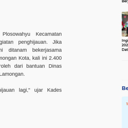
Ber
Lan
Apr
 Plosowahyu Kecamatan
Ing
atan penghijauan. Jika
202
oni ditanam bekerjasama
Dat
ngan Kota, kali ini 2.400
roleh dari bantuan Dinas
 Lamongan.
Be
jauan lagi," ujar Kades