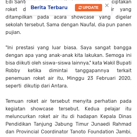
Edi Santoso ini misalnya. Kedua siswa ini menciptakan
×
Berita Terbaru
UPDATE
roket dengan menggunakan tenaga air yang
ditampilkan pada acara showcase yang digelar
sekolah tersebut. Sama dengan Naufal, dia pun panen
pujian.
"Ini prestasi yang luar biasa. Saya sangat bangga
dengan apa yang anak-anak kita lakukan. Semoga ini
bisa diikuti oleh siswa-siswa lainnya," kata Wakil Bupati
Robby ketika dimintai tanggapannya terkait
penemuan roket air itu, Minggu 23 Februari 2020,
seperti dikutip dari Antara.
Temuan roket air tersebut menyita perhatian pada
kegiatan showcase tersebut. Kedua pelajar itu
meluncurkan roket air itu di hadapan Kepala Dinas
Pendidikan Tanjung Jabung Timur Junaedi Rahmad
dan Provincial Coordinator Tanoto Foundation Jambi,