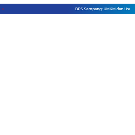
BPS Sampang: UMKM dan Usaha Besar
Facebook
Instagram
Pinterest
Twitter
YouTube
Redaksi
Pasang Iklan
Pedoman Media Siber
Disclaimer
Privacy Policy
Pedoman Media Siber
Copyright ©
2026 DutaJatim.Com