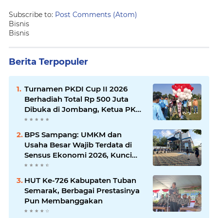
Subscribe to:
Post Comments (Atom)
Bisnis
Bisnis
Berita Terpopuler
Turnamen PKDI Cup II 2026
Berhadiah Total Rp 500 Juta
Dibuka di Jombang, Ketua PKDI
Jatim Syaifullah Mahdi: Ajang
Silaturrahmi dan Media
BPS Sampang: UMKM dan
Komunikasi Antar-Kades untuk
Usaha Besar Wajib Terdata di
Memajukan Desa
Sensus Ekonomi 2026, Kunci
Kebijakan Tepat Sasaran
HUT Ke-726 Kabupaten Tuban
Semarak, Berbagai Prestasinya
Pun Membanggakan