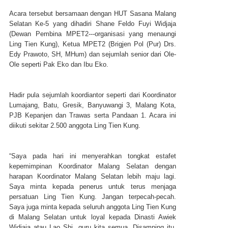
Acara tersebut bersamaan dengan HUT Sasana Malang
Selatan Ke-5 yang dihadiri Shane Feldo Fuyi Widjaja
(Dewan Pembina MPET2---organisasi yang menaungi
Ling Tien Kung), Ketua MPET2 (Brigjen Pol (Pur) Drs.
Edy Prawoto, SH, MHum) dan sejumlah senior dari Ole-
Ole seperti Pak Eko dan Ibu Eko.
Hadir pula sejumlah koordiantor seperti dari Koordinator
Lumajang, Batu, Gresik, Banyuwangi 3, Malang Kota,
PJB Kepanjen dan Trawas serta Pandaan 1. Acara ini
diikuti sekitar 2.500 anggota Ling Tien Kung.
“Saya pada hari ini menyerahkan tongkat estafet
kepemimpinan Koordinator Malang Selatan dengan
harapan Koordinator Malang Selatan lebih maju lagi.
Saya minta kepada penerus untuk terus menjaga
persatuan Ling Tien Kung. Jangan terpecah-pecah.
Saya juga minta kepada seluruh anggota Ling Tien Kung
di Malang Selatan untuk loyal kepada Dinasti Awiek
Widjaja atau Lao Shi, guru kita semua. Disamping itu,