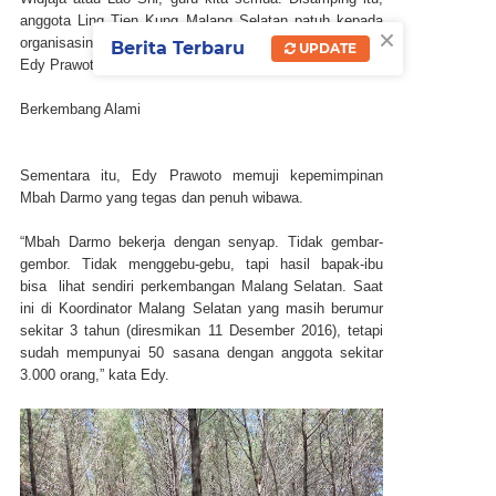
anggota Ling Tien Kung Malang Selatan patuh kepada
×
organisasinya yakni MPET2 yang dipimpin oleh Bapak
Berita Terbaru
UPDATE
Edy Prawoto,” kata Mbah Darmo.
Berkembang Alami
Sementara itu, Edy Prawoto memuji kepemimpinan
Mbah Darmo yang tegas dan penuh wibawa.
“Mbah Darmo bekerja dengan senyap. Tidak gembar-
gembor. Tidak menggebu-gebu, tapi hasil bapak-ibu
bisa lihat sendiri perkembangan Malang Selatan. Saat
ini di Koordinator Malang Selatan yang masih berumur
sekitar 3 tahun (diresmikan 11 Desember 2016), tetapi
sudah mempunyai 50 sasana dengan anggota sekitar
3.000 orang,” kata Edy.