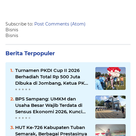
Subscribe to:
Post Comments (Atom)
Bisnis
Bisnis
Berita Terpopuler
Turnamen PKDI Cup II 2026
Berhadiah Total Rp 500 Juta
Dibuka di Jombang, Ketua PKDI
Jatim Syaifullah Mahdi: Ajang
Silaturrahmi dan Media
BPS Sampang: UMKM dan
Komunikasi Antar-Kades untuk
Usaha Besar Wajib Terdata di
Memajukan Desa
Sensus Ekonomi 2026, Kunci
Kebijakan Tepat Sasaran
HUT Ke-726 Kabupaten Tuban
Semarak, Berbagai Prestasinya