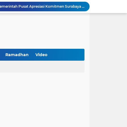
Peringatan HAN 2026, Pemerintah Pusat Apresiasi Komitmen Surabaya Penuhi Hak dan Lindungi Anak
Arah Baru Industri Jasa Keuangan
Reses Masa Persidangan III Tahun 2025-2026: DPRD Jatim Menyerap Aspirasi Mengawal Pembangunan Jawa Timur
Kemenkop Tekankan Peran Strategis Manajer dalam Menentukan Keberhasilan KDKMP
an, Pengemudi Ditangkap
Khutbah Jumat: Berpegang Teguh pada Akidah Ahlus Sunnah wal Jamaah, Akidah Mayoritas Umat
Borong Prestasi, Satlantas Polres Sampang Dinobatkan Terbaik II Input Data Digital Semester 1/2026
 Kikin Siapkan Program untuk Memajukan NU
Ramadhan
Video
BNI Catat Fundamental Bisnis Kokoh di Bawah Danantara, Ditopang Pertumbuhan Kredit dan Kualitas Aset
k Jakarta Raih Digital Excellence Awards 2026