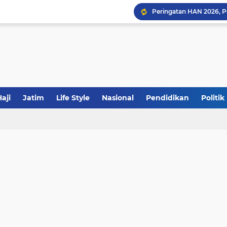
Sinergi Fiskal Moneter: 
Tabrak Lari di Pamekas
Calon Ketum PBNU, Gus
aji
Jatim
Life Style
Nasional
Pendidikan
Politik
JakOne Mobile Antar Ban