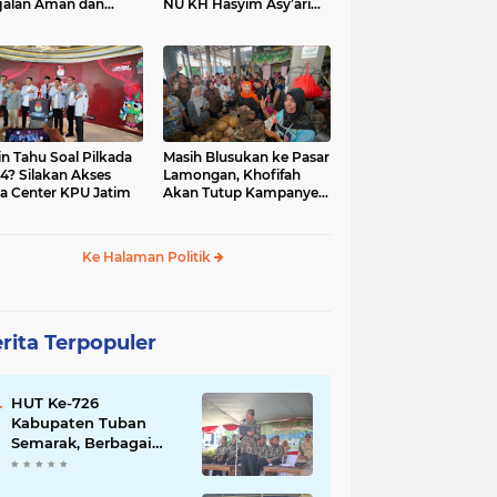
jalan Aman dan
NU KH Hasyim Asy’ari
car, KPU Jatim
dan Gus Dur
esiasi Petugas KPPS
in Tahu Soal Pilkada
Masih Blusukan ke Pasar
4? Silakan Akses
Lamongan, Khofifah
a Center KPU Jatim
Akan Tutup Kampanye
Besok dengan Dzikir,
Sholawat dan Doa di
Jatim Expo
Ke Halaman Politik
rita Terpopuler
HUT Ke-726
Kabupaten Tuban
Semarak, Berbagai
Prestasinya Pun
Membanggakan