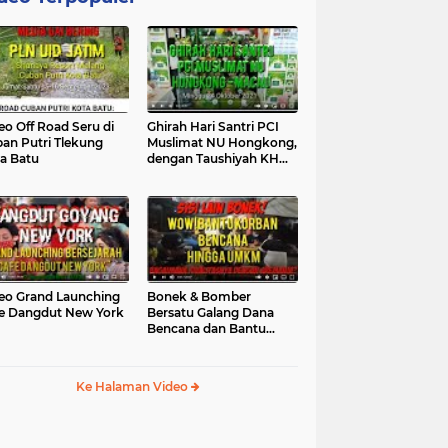
eo Off Road Seru di
Ghirah Hari Santri PCI
an Putri Tlekung
Muslimat NU Hongkong,
a Batu
dengan Taushiyah KH
Marzuki...
eo Grand Launching
Bonek & Bomber
e Dangdut New York
Bersatu Galang Dana
Bencana dan Bantu
UMKM, Mengapa Tidak...
Ke Halaman Video