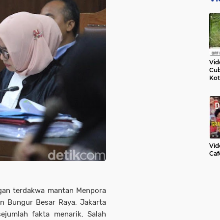
Vid
Cub
Kot
Vid
Caf
gan terdakwa mantan Menpora
an Bungur Besar Raya, Jakarta
ejumlah fakta menarik. Salah