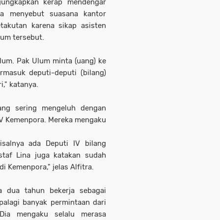
ngungkapkan kerap mendengar
Dia menyebut suasana kantor
akutan karena sikap asisten
lum tersebut.
lum. Pak Ulum minta (uang) ke
rmasuk deputi-deputi (bilang)
," katanya.
yang sering mengeluh dengan
 IV Kemenpora. Mereka mengaku
salnya ada Deputi IV bilang
staf Lina juga katakan sudah
i Kemenpora," jelas Alfitra.
ma dua tahun bekerja sebagai
alagi banyak permintaan dari
ia mengaku selalu merasa