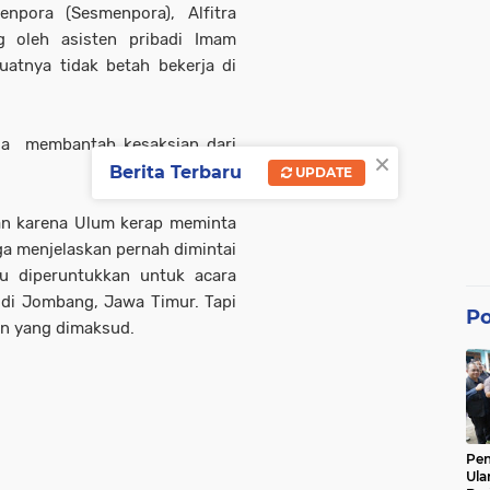
npora (Sesmenpora), Alfitra
g oleh asisten pribadi Imam
atnya tidak betah bekerja di
ia membantah kesaksian dari
×
Berita Terbaru
UPDATE
kan karena Ulum kerap meminta
uga menjelaskan pernah dimintai
u diperuntukkan untuk acara
 di Jombang, Jawa Timur. Tapi
Po
n yang dimaksud.
Pe
Ula