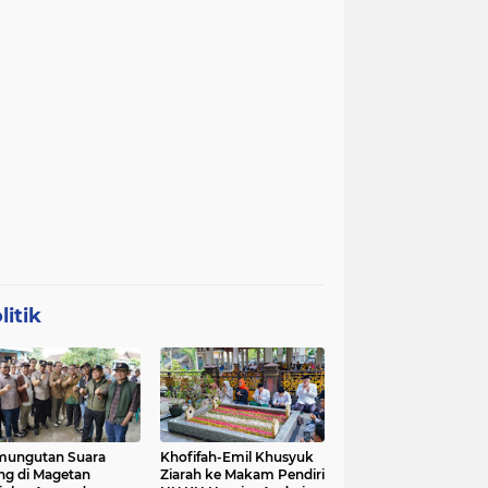
litik
mungutan Suara
Khofifah-Emil Khusyuk
ng di Magetan
Ziarah ke Makam Pendiri