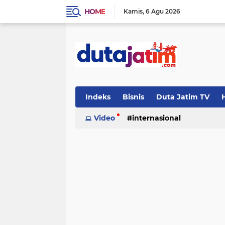
HOME
Kamis
6 Agu 2026
Indeks
Bisnis
Duta Jatim TV
H
Video
internasional