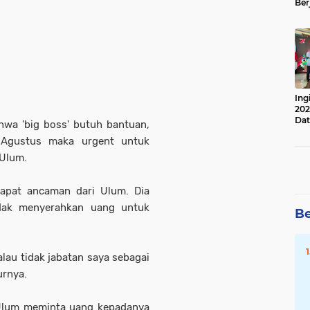
Ber
Lan
Apr
Ing
202
Dat
hwa 'big boss' butuh bantuan,
Agustus maka urgent untuk
 Ulum.
dapat ancaman dari Ulum. Dia
idak menyerahkan uang untuk
Be
kalau tidak jabatan saya sebagai
urnya.
 Ulum meminta uang kepadanya