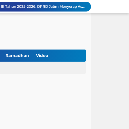
Kemenkop Tekankan Peran Strategis Manajer dalam Menentukan Keberhasilan KDKMP
an, Pengemudi Ditangkap
Khutbah Jumat: Berpegang Teguh pada Akidah Ahlus Sunnah wal Jamaah, Akidah Mayoritas Umat
at Kemerdekaan
PKDI Cup II 2026 Resmi Bergulir di SGMRP Pamekasan, Bupati Dukung Bangun Stadion Di 13 Kecamatan untuk Pemerataan Sarana Olahraga
BNI Catat Fundamental Bisnis Kokoh di Bawah Danantara, Ditopang Pertumbuhan Kredit dan Kualitas Aset
k Jakarta Raih Digital Excellence Awards 2026
Peringatan HAN 2026, Pemerintah Pusat Apresiasi Komitmen Surabaya Penuhi Hak dan Lindungi Anak
Ramadhan
Video
Arah Baru Industri Jasa Keuangan
Reses Masa Persidangan III Tahun 2025-2026: DPRD Jatim Menyerap Aspirasi Mengawal Pembangunan Jawa Timur