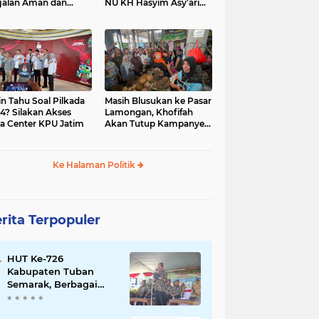
jalan Aman dan
NU KH Hasyim Asy’ari
car, KPU Jatim
dan Gus Dur
esiasi Petugas KPPS
in Tahu Soal Pilkada
Masih Blusukan ke Pasar
4? Silakan Akses
Lamongan, Khofifah
a Center KPU Jatim
Akan Tutup Kampanye
Besok dengan Dzikir,
Sholawat dan Doa di
Jatim Expo
Ke Halaman Politik
rita Terpopuler
HUT Ke-726
Kabupaten Tuban
Semarak, Berbagai
Prestasinya Pun
Membanggakan