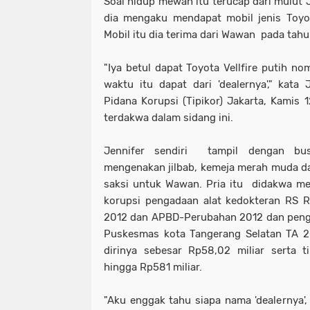
Soal hidup mewah itu terucap dari mulut J
dia mengaku mendapat mobil jenis Toyot
Mobil itu dia terima dari Wawan pada tahu
"Iya betul dapat Toyota Vellfire putih n
waktu itu dapat dari 'dealernya'," kata 
Pidana Korupsi (Tipikor) Jakarta, Kamis
terdakwa dalam sidang ini.
Jennifer sendiri tampil dengan bus
mengenakan jilbab, kemeja merah muda da
saksi untuk Wawan. Pria itu didakwa me
korupsi pengadaan alat kedokteran RS 
2012 dan APBD-Perubahan 2012 dan peng
Puskesmas kota Tangerang Selatan TA 
dirinya sebesar Rp58,02 miliar serta 
hingga Rp581 miliar.
"Aku enggak tahu siapa nama 'dealernya',