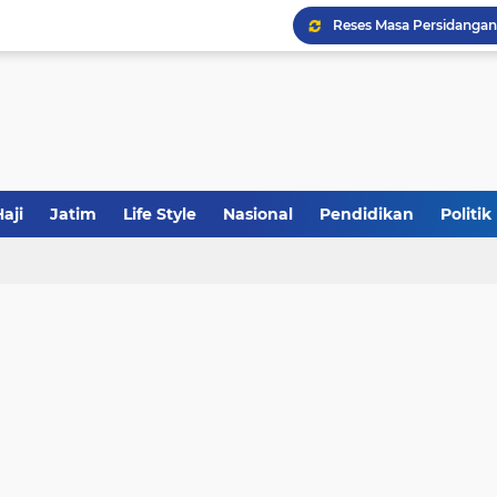
Tabrak Lari di Pamekas
Khutbah Jumat: Meraw
JakOne Mobile Antar Ban
aji
Jatim
Life Style
Nasional
Pendidikan
Politik
Sinergi Fiskal Moneter: 