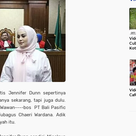
Vid
Cub
Kot
Vid
is Jennifer Dunn sepertinya
Caf
nya sekarang, tapi juga dulu.
 Wawan----bos PT Bali Pasific
ubagus Chaeri Wardana. Adik
ah itu.