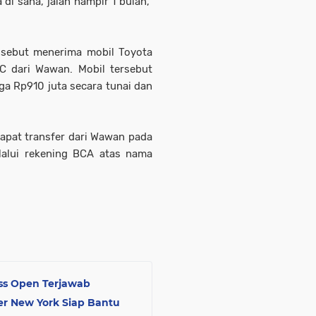
 di sana, jalan hampir 1 bulan,"
sebut menerima mobil Toyota
C dari Wawan. Mobil tersebut
ga Rp910 juta secara tunai dan
dapat transfer dari Wawan pada
lalui rekening BCA atas nama
ss Open Terjawab
ner New York Siap Bantu