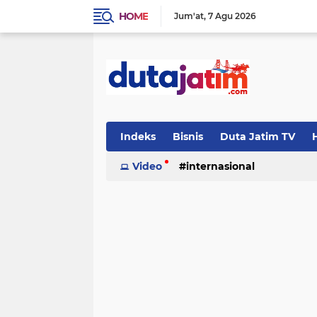
HOME
Jum'at
7 Agu 2026
Indeks
Bisnis
Duta Jatim TV
H
Video
internasional