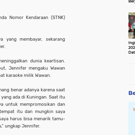
Ber
Lan
Apr
nda Nomor Kendaraan (STNK)
ya yang membayar, sekarang
Ing
er.
202
Dat
eninggalkan dunia keartisan.
but, Jennifer mengaku Wawan
at karaoke milik Wawan.
mang benar adanya karena saat
Be
 yang ada di Kuningan. Saat itu
ya untuk mempromosikan dan
i tempat itu dan mungkin saya
saya harus bisa menarik tamu-
," ungkap Jennifer.