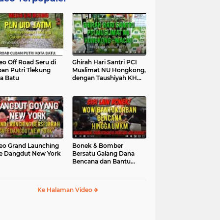
eo Off Road Seru di
Ghirah Hari Santri PCI
an Putri Tlekung
Muslimat NU Hongkong,
a Batu
dengan Taushiyah KH
Marzuki...
eo Grand Launching
Bonek & Bomber
e Dangdut New York
Bersatu Galang Dana
Bencana dan Bantu
UMKM, Mengapa Tidak...
Ke Halaman Video