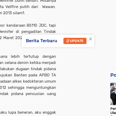
ennifer Dunn sendiri. Misalnya
a Vellfire putih dari Wawan.
n 2013 silam1.
omor kendaraan B5110 JDC, tapi
Jennifer di pengadilan Tindak
×
 12 Maret 2020. Wawan sebagai
Berita Terbaru
UPDATE
ana lebih tertutup dengan
n celana denim ketika menjadi
lakukan dugaan tindak pidana
Po
Rujukan Banten pada APBD TA
adaan alkes kedokteran umum
2012 sehingga menguntungkan
tindak pidana pencucian uang
Pe
 aku lupa beneran, aku enggak
Ula