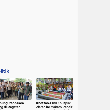
litik
mungutan Suara
Khofifah-Emil Khusyuk
ng di Magetan
Ziarah ke Makam Pendiri