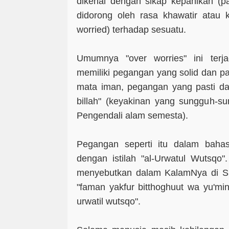
dikenal dengan sikap kepanikan (pan
didorong oleh rasa khawatir atau k
worried) terhadap sesuatu.
Umumnya "over worries" ini terj
memiliki pegangan yang solid dan p
mata iman, pegangan yang pasti dan
billah" (keyakinan yang sungguh-s
Pengendali alam semesta).
Pegangan seperti itu dalam bahas
dengan istilah "al-Urwatul Wutsqo
menyebutkan dalam KalamNya di Su
"faman yakfur bitthoghuut wa yu'min
urwatil wutsqo".