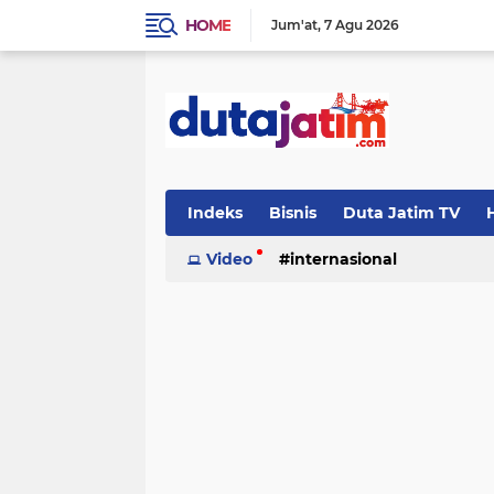
HOME
Jum'at
7 Agu 2026
Indeks
Bisnis
Duta Jatim TV
H
Video
internasional