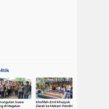
litik
mungutan Suara
Khofifah-Emil Khusyuk
ng di Magetan
Ziarah ke Makam Pendiri