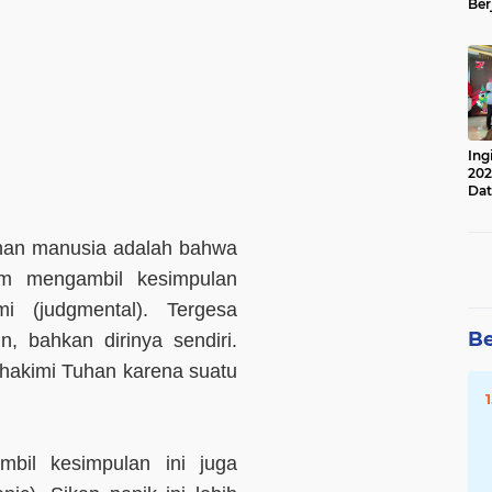
Ber
Lan
Apr
Ing
202
Dat
ahan manusia adalah bahwa
am mengambil kesimpulan
i (judgmental). Tergesa
Be
, bahkan dirinya sendiri.
hakimi Tuhan karena suatu
bil kesimpulan ini juga