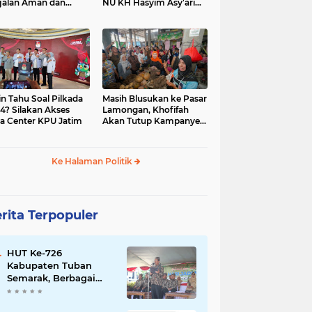
jalan Aman dan
NU KH Hasyim Asy’ari
car, KPU Jatim
dan Gus Dur
esiasi Petugas KPPS
in Tahu Soal Pilkada
Masih Blusukan ke Pasar
4? Silakan Akses
Lamongan, Khofifah
a Center KPU Jatim
Akan Tutup Kampanye
Besok dengan Dzikir,
Sholawat dan Doa di
Jatim Expo
Ke Halaman Politik
rita Terpopuler
HUT Ke-726
Kabupaten Tuban
Semarak, Berbagai
Prestasinya Pun
Membanggakan