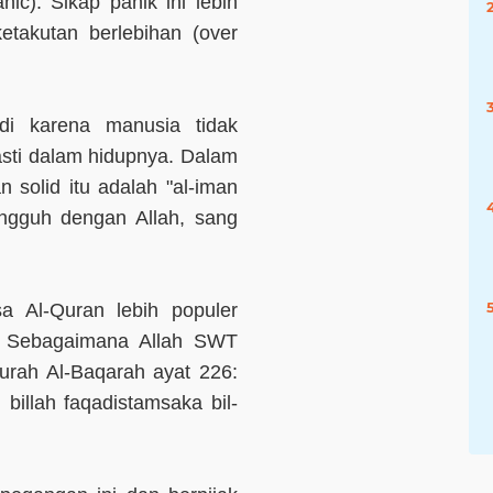
ic). Sikap panik ini lebih
etakutan berlebihan (over
adi karena manusia tidak
asti dalam hidupnya. Dalam
 solid itu adalah "al-iman
ungguh dengan Allah, sang
a Al-Quran lebih populer
". Sebagaimana Allah SWT
rah Al-Baqarah ayat 226:
 billah faqadistamsaka bil-