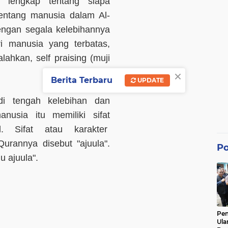
 lengkap tentang siapa
tentang manusia dalam Al-
ngan segala kelebihannya
i manusia yang terbatas,
ahkan, self praising (muji
×
Berita Terbaru
UPDATE
i tengah kelebihan dan
nusia itu memiliki sifat
l. Sifat atau karakter
urannya disebut "ajuula".
Po
u ajuula".
Pe
Ula