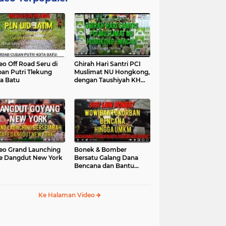
eo Off Road Seru di
Ghirah Hari Santri PCI
an Putri Tlekung
Muslimat NU Hongkong,
a Batu
dengan Taushiyah KH
Marzuki...
eo Grand Launching
Bonek & Bomber
e Dangdut New York
Bersatu Galang Dana
Bencana dan Bantu
UMKM, Mengapa Tidak...
Ke Halaman Video