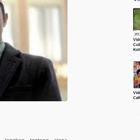
Vid
Cub
Kot
Vid
Caf