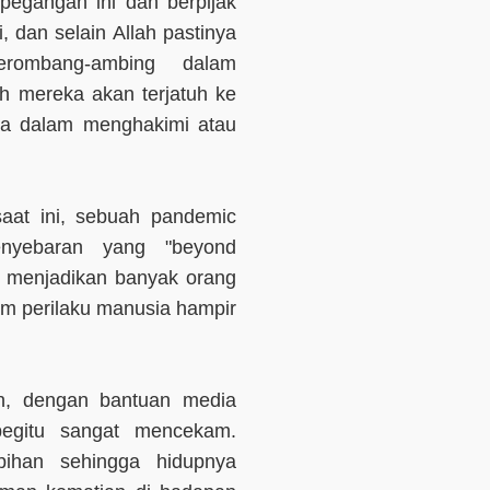
egangan ini dan berpijak
, dan selain Allah pastinya
erombang-ambing dalam
ah mereka akan terjatuh ke
esa dalam menghakimi atau
aat ini, sebuah pandemic
enyebaran yang "beyond
s) menjadikan banyak orang
lam perilaku manusia hampir
un, dengan bantuan media
begitu sangat mencekam.
bihan sehingga hidupnya